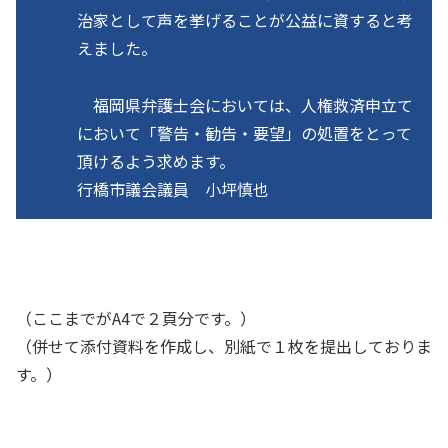
治家として声を挙げることが公益に資すると考
えました。
福岡県弁護士会においては、人権救済申立て
において「警告・勧告・要望」の処置をとって
頂けるよう求めます。
行橋市議会議員 小坪慎也
（ここまでがA4で２頁分です。）
（併せて添付資料を作成し、別紙で１枚を提出しておりま
す。）