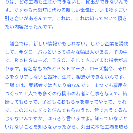
りは、どの工場も生産ができないし、輸出ができないんで
す。ですから水銀灯に代わる新しい電気は、いま物すごい
引き合いがあるんです。これは、これは知っておいて頂き
たい内容だったんです。
議会では、新しい情報かもしれない。しかし企業を誘致
して、今グローバルといって様々な輸出入がある、その中
で、ＲｏＨＳローズ、ＩＳＯ、そしてさまざまな指令があ
ります。有名なものだとＰＳＥマーク、ローズ指令、それ
らをクリアしないと設計、生産、製造ができないんです。
工場では、実務者では当たり前なんです。１つでも雇用を
つくって１人でも多くの行橋市の若者に仕事を与えて、結
婚してもらって、子どもにおもちゃを買ってやって、それ
で、このまちにずっと住んでもらおうと、皆で言うてるん
じゃないんですか。はっきり言いますよ。知っていないと
いけないことを知らなかったから、苅田に本社工場を取ら