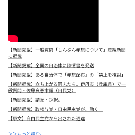
【新聞掲載】一般質問「しんぶん赤旗について」産經新聞
に掲載
【新聞掲載】全国の自治体に陳情書を発送
【新聞掲載】ある自治体で「赤旗配布」の「禁止を検討」
【新聞掲載】立ち上がる同志たち。伊丹市（兵庫県）で一
般質問・佐藤良憲市議（自民党）
【新聞掲載】請願・採択。
【新聞掲載】政権与党・自由民主党が、動く。
【原文】自由民主党から出された通達
＞＞もっと読む。