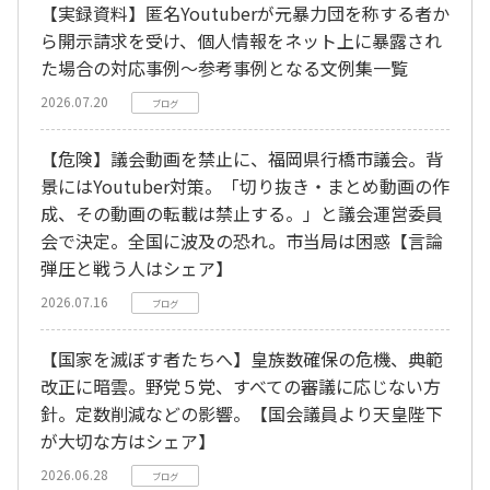
【実録資料】匿名Youtuberが元暴力団を称する者か
ら開示請求を受け、個人情報をネット上に暴露され
た場合の対応事例～参考事例となる文例集一覧
2026.07.20
ブログ
【危険】議会動画を禁止に、福岡県行橋市議会。背
景にはYoutuber対策。「切り抜き・まとめ動画の作
成、その動画の転載は禁止する。」と議会運営委員
会で決定。全国に波及の恐れ。市当局は困惑【言論
弾圧と戦う人はシェア】
2026.07.16
ブログ
【国家を滅ぼす者たちへ】皇族数確保の危機、典範
改正に暗雲。野党５党、すべての審議に応じない方
針。定数削減などの影響。【国会議員より天皇陛下
が大切な方はシェア】
2026.06.28
ブログ