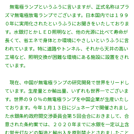
無電極ランプというふうに言いますが、正式名称はプラ
ズマ無電極放電ランプでございます。日本国内では１９９
０年に実用化されたというふうにお聞きをいたしておりま
す。水銀灯とかＬＥＤ照明など、他の光源に比べて寿命が
長くて、省エネで身体とか環境にやさしいというふうに言
われています。特に道路やトンネル、それから天井の高い
工場など、照明交換が困難な環境にある施設に設置をされ
ています。
現在、中国が無電極ランプの研究開発で世界をリードし
ています。生産量とか輸出量、いずれも世界一でございま
す。世界の９０％の無電極ランプを中国企業が生産いたし
ております。今年１月１３日にジュネーブで開催されまし
た水銀条約政府間交渉委員会第５回会合におきまして、合
意された条約案では、２０２０年までに水銀を一定以上含
む蛍光灯などの製造と輸出入を原則禁止とされましたこと