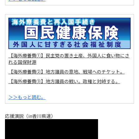
【海外療養費①】民主党の置き土産、外国人に食い物にさ
れる国保財源
【海外療養費②】地方議員の意地、戦場へのチケット。
【海外療養費③】地方議員の戦い。政権と対峙する。
＞＞もっと読む。
応援演説（in香川県連）