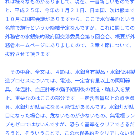
れは様々なものがありまして、現在、一番新しいものです
と、平成２５年、今年の１月２１日、日本国、次は熊本で
１０月に国際会議がありますから、ここで水俣条約という
名前で施行というか締結予定なんですが、これに関しての
外務省の水銀条約政府間交渉委員会第５回会合、概要が外
務省ホームページにありましたので、３章４節について、
抜粋させて頂きます。
その中身、全文は、４節は、水銀含有製品・水銀使用製
造プロセスについては、電池、一定含有量以上の照明器
具、体温計、血圧計等の猶予期間後の製造・輸出入を禁
止。重要なのはここの部分です。一定含有量以上の照明器
具、水銀灯が駄目になる可能性があるんです。水銀灯が駄
目になった場合は、危ないものが少ないもの、無電極ラン
プもゼロではないんですが、恐らく基準をクリアできるだ
ろうと、そういうことで、この水俣条約をクリアしない限