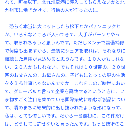
れて、町長以下、北九州空港に導入してもらえないかと北
九州市に働きかけて、行橋の人が作ったのに。
恐らく本当に大ヒットしたら松下とかパナソニックと
か、いろんなところが入ってきて、大手がバーンとやっ
て、取られちゃうと思うんです。ただしメンテで設備補修
で何度も出ますから、最初にシェアを取れば、それなりに
継続した雇用が見込めると思うんです。１０人かもしれな
い、２０人かもしれない。でもそれは１０世帯の、２０世
帯のお父さんの、お母さんの、子どもにとっての親の生活
を支える仕事じゃないんですか。これをこのご時世におい
て、グローバルと言って企業を誘致するというときに、い
ま物すごく注目を集めている国際条約に絡む新製品につい
て、隣のまちに結果的に出し抜かれたような形になって、
私は、とても悔しいです。だから一番最初に、この件だけ
は、どうしても許せないと言ったんです。もっと技術のこ