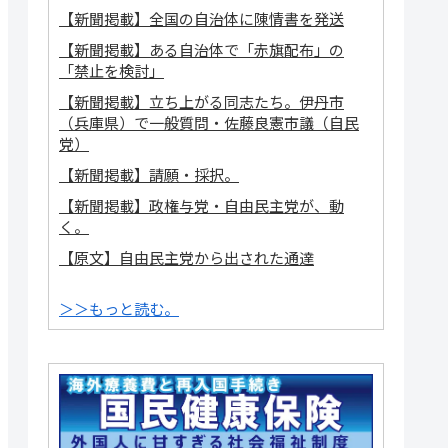
【新聞掲載】全国の自治体に陳情書を発送
【新聞掲載】ある自治体で「赤旗配布」の
「禁止を検討」
【新聞掲載】立ち上がる同志たち。伊丹市
（兵庫県）で一般質問・佐藤良憲市議（自民
党）
【新聞掲載】請願・採択。
【新聞掲載】政権与党・自由民主党が、動
く。
【原文】自由民主党から出された通達
＞＞もっと読む。