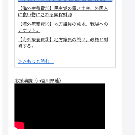
【海外療養費①】民主党の置き土産、外国人
に食い物にされる国保財源
【海外療養費②】地方議員の意地、戦場への
チケット。
【海外療養費③】地方議員の戦い。政権と対
峙する。
＞＞もっと読む。
応援演説（in香川県連）