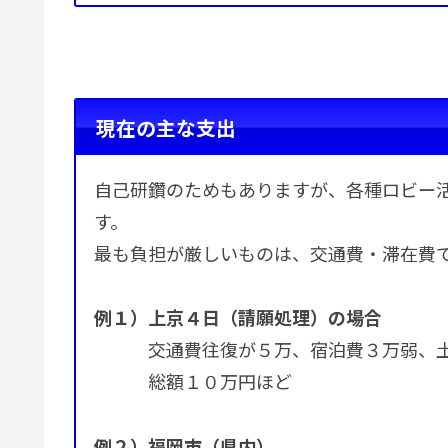
現在の主な支出
自己研鑽のためもありますが、各種ロビー
す。
最も負担が厳しいものは、交通費・滞在費
例１）上京４日（請願処理）の場合
交通費往復が５万、宿泊費３万弱、
総額１０万円ほど
例２）福岡市（県内）