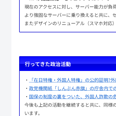
現在のアクセスに対し、サーバー能力が負
より強固なサーバーに乗り換えると共に、
またデザインのリニューアル（スマホ対応
行ってきた政治活動
・
「在日特権・外国人特権」の公的証明?
・
政党機関紙「しんぶん赤旗」の庁舎内で
・
国保の制度の裏をついた、外国人詐欺の
今後も上記の活動を継続すると共に、同様
います。