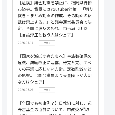
【危険】議会動画を禁止に、福岡県行橋
市議会。背景にはYoutuber対策。「切り
抜き・まとめ動画の作成、その動画の転
載は禁止する。」と議会運営委員会で決
定。全国に波及の恐れ。市当局は困惑
【言論弾圧と戦う人はシェア】
2026.07.16
ブログ
【国家を滅ぼす者たちへ】皇族数確保の
危機、典範改正に暗雲。野党５党、すべ
ての審議に応じない方針。定数削減など
の影響。【国会議員より天皇陛下が大切
な方はシェア】
2026.06.28
ブログ
【全国でも初事例？】日教組に対し、辺
野古基金の協賛について、市教委が”取