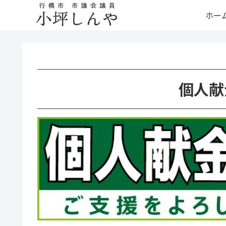
ホー
個人献