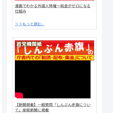
漫画でわかる外国人特権～税金がゼロになる
仕組み
＞＞もっと読む。
【新聞掲載】一般質問「しんぶん赤旗につい
て」産經新聞に掲載