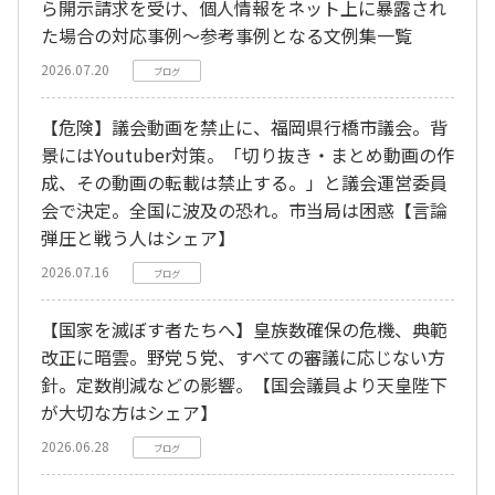
ら開示請求を受け、個人情報をネット上に暴露され
た場合の対応事例～参考事例となる文例集一覧
2026.07.20
ブログ
【危険】議会動画を禁止に、福岡県行橋市議会。背
景にはYoutuber対策。「切り抜き・まとめ動画の作
成、その動画の転載は禁止する。」と議会運営委員
会で決定。全国に波及の恐れ。市当局は困惑【言論
弾圧と戦う人はシェア】
2026.07.16
ブログ
【国家を滅ぼす者たちへ】皇族数確保の危機、典範
改正に暗雲。野党５党、すべての審議に応じない方
針。定数削減などの影響。【国会議員より天皇陛下
が大切な方はシェア】
2026.06.28
ブログ