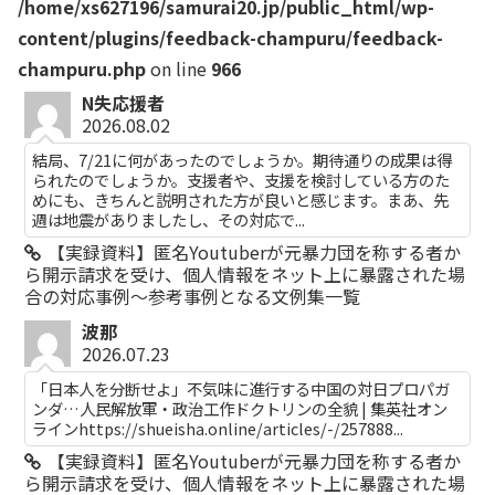
/home/xs627196/samurai20.jp/public_html/wp-
content/plugins/feedback-champuru/feedback-
champuru.php
on line
966
N失応援者
2026.08.02
結局、7/21に何があったのでしょうか。期待通りの成果は得
られたのでしょうか。支援者や、支援を検討している方のた
めにも、きちんと説明された方が良いと感じます。まあ、先
週は地震がありましたし、その対応で...
【実録資料】匿名Youtuberが元暴力団を称する者か
ら開示請求を受け、個人情報をネット上に暴露された場
合の対応事例～参考事例となる文例集一覧
波那
2026.07.23
「日本人を分断せよ」不気味に進行する中国の対日プロパガ
ンダ…人民解放軍・政治工作ドクトリンの全貌 | 集英社オン
ラインhttps://shueisha.online/articles/-/257888...
【実録資料】匿名Youtuberが元暴力団を称する者か
ら開示請求を受け、個人情報をネット上に暴露された場