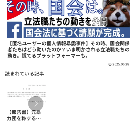
【匿名ユーザーの個人情報暴露事件】その時、国会関係
者たちはどう動いたのか？いま明かされる立法職たちの
動き。慌てるプラットフォーマーも。
2025.06.28
読まれている記事
【報告書】元暴
【闇のクマさ
【漫画でわかる
力団を称する者
ん、全面勝訴】
外国人特権】年
から発信者情報
日本保守党の広
金を解約でき一
開示請求を受け、
報活動を行って
時金をもらった
個人情報を匿名
いる者が、特定
上に、老後は生