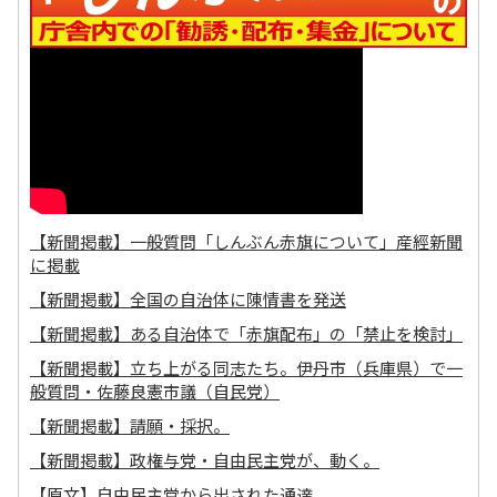
【新聞掲載】一般質問「しんぶん赤旗について」産經新聞
に掲載
【新聞掲載】全国の自治体に陳情書を発送
【新聞掲載】ある自治体で「赤旗配布」の「禁止を検討」
【新聞掲載】立ち上がる同志たち。伊丹市（兵庫県）で一
般質問・佐藤良憲市議（自民党）
【新聞掲載】請願・採択。
【新聞掲載】政権与党・自由民主党が、動く。
【原文】自由民主党から出された通達