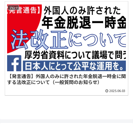
のユーザー名と
指定暴力団であ
活保護を受給す
ブログ
紐づけられて政
る神戸山口組の
ることもできる
党党首らにSNS上
元組長を務めて
衝撃の実態
で拡散された経
いたと自称して、
緯、および複数
慰謝料等１１０
のプラットフォ
０万円を民間人
ーマーを横断し
の匿名youtuber
た収益構造
に請求した事件
の判決文
【発言通告】外国人のみに許された年金脱退一時金に関
する法改正について（一般質問のお知らせ）
2025.06.03