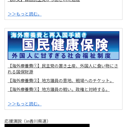
＞＞もっと読む。
【海外療養費①】民主党の置き土産、外国人に食い物にさ
れる国保財源
【海外療養費②】地方議員の意地、戦場へのチケット。
【海外療養費③】地方議員の戦い。政権と対峙する。
＞＞もっと読む。
応援演説（in香川県連）