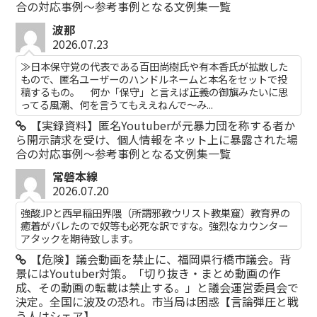
合の対応事例～参考事例となる文例集一覧
波那
2026.07.23
≫日本保守党の代表である百田尚樹氏や有本香氏が拡散した
もので、匿名ユーザーのハンドルネームと本名をセットで投
稿するもの。 何か「保守」と言えば正義の御旗みたいに思
ってる風潮、何を言うてもええねんで〜み...
【実録資料】匿名Youtuberが元暴力団を称する者か
ら開示請求を受け、個人情報をネット上に暴露された場
合の対応事例～参考事例となる文例集一覧
常磐本線
2026.07.20
強酸JPと西早稲田界隈（所謂邪教ウリスト教巣窟）教育界の
癒着がバレたので奴等も必死な訳ですな。強烈なカウンター
アタックを期待致します。
【危険】議会動画を禁止に、福岡県行橋市議会。背
景にはYoutuber対策。「切り抜き・まとめ動画の作
成、その動画の転載は禁止する。」と議会運営委員会で
決定。全国に波及の恐れ。市当局は困惑【言論弾圧と戦
う人はシェア】