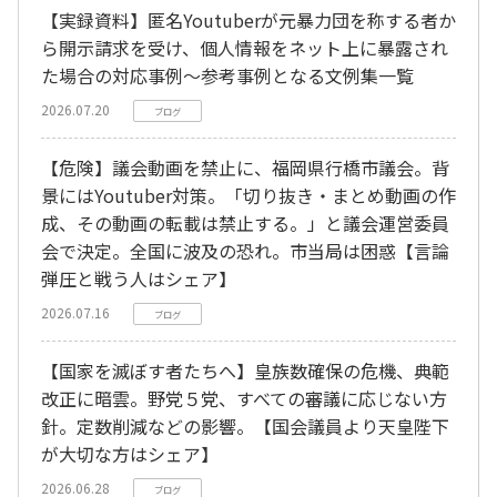
【実録資料】匿名Youtuberが元暴力団を称する者か
ら開示請求を受け、個人情報をネット上に暴露され
た場合の対応事例～参考事例となる文例集一覧
2026.07.20
ブログ
【危険】議会動画を禁止に、福岡県行橋市議会。背
景にはYoutuber対策。「切り抜き・まとめ動画の作
成、その動画の転載は禁止する。」と議会運営委員
会で決定。全国に波及の恐れ。市当局は困惑【言論
弾圧と戦う人はシェア】
2026.07.16
ブログ
【国家を滅ぼす者たちへ】皇族数確保の危機、典範
改正に暗雲。野党５党、すべての審議に応じない方
針。定数削減などの影響。【国会議員より天皇陛下
が大切な方はシェア】
2026.06.28
ブログ