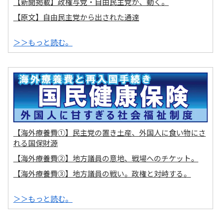
【新聞掲載】政権与党・自由民主党が、動く。
【原文】自由民主党から出された通達
＞＞もっと読む。
【海外療養費①】民主党の置き土産、外国人に食い物にさ
れる国保財源
【海外療養費②】地方議員の意地、戦場へのチケット。
【海外療養費③】地方議員の戦い。政権と対峙する。
＞＞もっと読む。