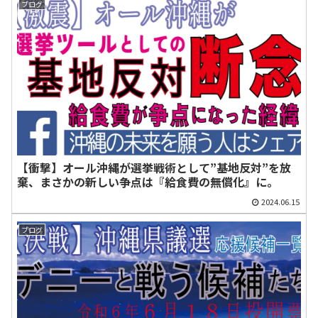
ブログ
紐づけられて政
る神戸山口組の
ることもできる
党党首らにSNS上
元組長を務めて
衝撃の実態
で拡散された経
いたと自称して、
緯、および複数
慰謝料等１１０
のプラットフォ
０万円を民間人
ーマーを横断し
の匿名youtuber
た収益構造
に請求した事件
の判決文
【衝撃】オール沖縄が選挙戦術として”基地反対”を放
棄、まさかの新しい争点は『給食費の無償化』に。
2024.06.15
ブログ