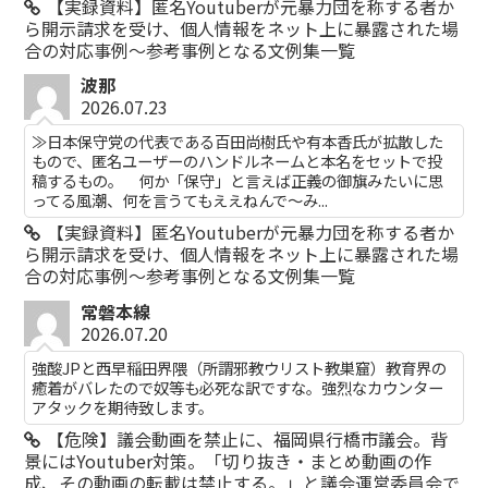
【実録資料】匿名Youtuberが元暴力団を称する者か
ら開示請求を受け、個人情報をネット上に暴露された場
合の対応事例～参考事例となる文例集一覧
波那
2026.07.23
≫日本保守党の代表である百田尚樹氏や有本香氏が拡散した
もので、匿名ユーザーのハンドルネームと本名をセットで投
稿するもの。 何か「保守」と言えば正義の御旗みたいに思
ってる風潮、何を言うてもええねんで〜み...
【実録資料】匿名Youtuberが元暴力団を称する者か
ら開示請求を受け、個人情報をネット上に暴露された場
合の対応事例～参考事例となる文例集一覧
常磐本線
2026.07.20
強酸JPと西早稲田界隈（所謂邪教ウリスト教巣窟）教育界の
癒着がバレたので奴等も必死な訳ですな。強烈なカウンター
アタックを期待致します。
【危険】議会動画を禁止に、福岡県行橋市議会。背
景にはYoutuber対策。「切り抜き・まとめ動画の作
成、その動画の転載は禁止する。」と議会運営委員会で