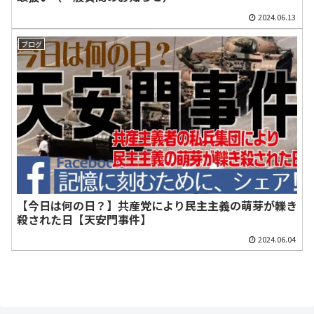
2024.06.13
ブログ
【今日は何の日？】共産党により民主主義の萌芽が轢き
殺された日【天安門事件】
2024.06.04