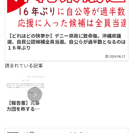
【どれほどの快挙か】デニー県政に致命傷。沖縄県議
選、自民公認候補全員当選。自公らが過半数となるのは
１６年ぶり
2024.06.17
読まれている記事
【報告書】元暴
【闇のクマさ
【漫画でわかる
力団を称する者
ん、全面勝訴】
外国人特権】年
から発信者情報
日本保守党の広
金を解約でき一
開示請求を受け、
報活動を行って
時金をもらった
個人情報を匿名
いる者が、特定
上に、老後は生
のユーザー名と
指定暴力団であ
活保護を受給す