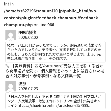
int in
/home/xs627196/samurai20.jp/public_html/wp-
content/plugins/feedback-champuru/feedback-
champuru.php
on line
966
N失応援者
2026.08.02
結局、7/21に何があったのでしょうか。期待通りの成果は得
られたのでしょうか。支援者や、支援を検討している方のた
めにも、きちんと説明された方が良いと感じます。まあ、先
週は地震がありましたし、その対応で...
【実録資料】匿名Youtuberが元暴力団を称する者か
ら開示請求を受け、個人情報をネット上に暴露された場
合の対応事例～参考事例となる文例集一覧
波那
2026.07.23
「日本人を分断せよ」不気味に進行する中国の対日プロパガ
ンダ…人民解放軍・政治工作ドクトリンの全貌 | 集英社オン
ラインhttps://shueisha.online/articles/-/257888...