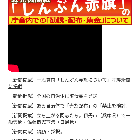
【新聞掲載】一般質問「しんぶん赤旗について」産經新聞
に掲載
【新聞掲載】全国の自治体に陳情書を発送
【新聞掲載】ある自治体で「赤旗配布」の「禁止を検討」
【新聞掲載】立ち上がる同志たち。伊丹市（兵庫県）で一
般質問・佐藤良憲市議（自民党）
【新聞掲載】請願・採択。