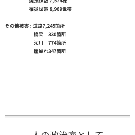
焼損棟数 7,574棟
罹災世帯 8,969世帯
その他被害 : 道路7,245箇所
橋梁 330箇所
河川 774箇所
崖崩れ347箇所
一人の政治家として。