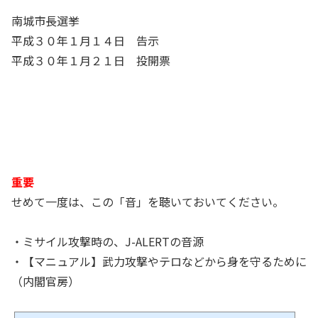
るようだ。翁長知事を打倒せねばならない。「県政奪還」は、単に沖縄保守の悲願
南城市長選挙
のみならず、日本に住む全ての国民の願いだと考えている。仮に翁長県政が二期目
ともなれば、さらに力を増し、いよいよ日米...
平成３０年１月１４日 告示
平成３０年１月２１日 投開票
重要
せめて一度は、この「音」を聴いておいてください。
・ミサイル攻撃時の、J-ALERTの音源
・【マニュアル】武力攻撃やテロなどから身を守るために
（内閣官房）