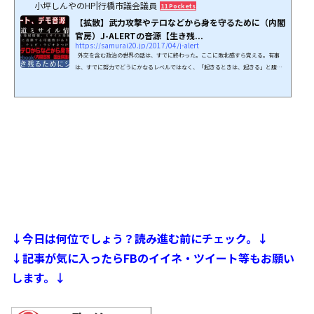
小坪しんやのHP|行橋市議会議員
11 Pockets
【拡散】武力攻撃やテロなどから身を守るために（内閣
官房）J-ALERTの音源【生き残...
https://samurai20.jp/2017/04/j-alert
外交を含む政治の世界の話は、すでに終わった。ここに敗北感すら覚える。有事
は、すでに努力でどうにかなるレベルではなく、「起きるときは、起きる」と腹を
括るべき状況となった。内閣官房（国民保護ポータルサイト）より「武力攻撃やテ
ロなどから身を守るために」という資料が公開されている。併せて我が国には、国
民保護法が制定されており、それに基づく対処方法（行政などの連携）が指定され
ている。特に聴いて頂きたい「音」があり、ミサイル攻撃及び、特殊部隊が現れた
際のJアラートの音源が公開されているため、周...
↓今日は何位でしょう？読み進む前にチェック。↓
↓記事が気に入ったらFBのイイネ・ツイート等もお願い
します。↓