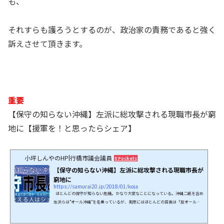
も、
それすらも護ろうとするのが、政治家の責務であると強く
訴えさせて頂きます。
重要
【保守の知らない沖縄】左派に総攻撃される現職市長が窮
地に【援軍を！と思ったらシェア】
小坪しんやのHP|行橋市議会議員
5 Pockets
【保守の知らない沖縄】左派に総攻撃される現職市長が
窮地に
https://samurai20.jp/2018/01/koja
ほとんどの保守が知らない危機。かなり大変なことになっている。沖縄二紙を含め
左派らは”オール沖縄”を名乗っているが、実際にはほとんどの首長は「反オール沖
縄」である。この「反・翁長知事」の市長、そのリーダー格が【いま市長選の選挙
期間中】である。想定通り、左翼に集中砲火にあっており、かなり厳しい状況にあ