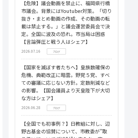
【危険】議会動画を禁止に、福岡県行橋
市議会。背景にはYoutuber対策。「切り
抜き・まとめ動画の作成、その動画の転
載は禁止する。」と議会運営委員会で決
定。全国に波及の恐れ。市当局は困惑
【言論弾圧と戦う人はシェア】
2026.07.16
ブログ
【国家を滅ぼす者たちへ】皇族数確保の
危機、典範改正に暗雲。野党５党、すべ
ての審議に応じない方針。定数削減など
の影響。【国会議員より天皇陛下が大切
な方はシェア】
2026.06.28
ブログ
【全国でも初事例？】日教組に対し、辺
野古基金の協賛について、市教委が”取