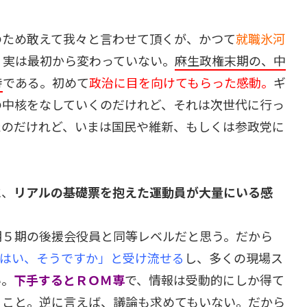
のため敢えて我々と言わせて頂くが、かつて
就職氷河
。実は最初から変わっていない。
麻生政権末期の、中
待
である。初めて
政治に目を向けてもらった感動。
ギ
の中核をなしていくのだけれど、それは次世代に行っ
たのだけれど、いまは国民や維新、もしくは参政党に
に、
リアルの基礎票を抱えた運動員が大量にいる感
期５期の後援会役員と同等レベルだと思う。だから
いはい、そうですか」と受け流せる
し、多くの現場ス
い。
下手するとＲＯＭ専
で、情報は受動的にしか得て
うこと。逆に言えば、議論も求めてもいない。だから