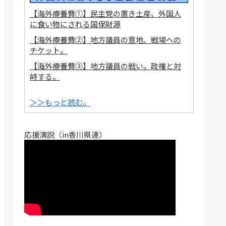
【海外療養費①】民主党の置き土産、外国人
に食い物にされる国保財源
【海外療養費②】地方議員の意地、戦場への
チケット。
【海外療養費③】地方議員の戦い。政権と対
峙する。
＞＞もっと読む。
応援演説（in香川県連）