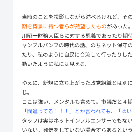
当時のことを投影しながら述べるけれど、そ
期を背景に持つ者らが熱望したもの
があった
川昭一財務大臣らに対する恩義であったり期
ャンブルパンフの時代の話。のちネット保守
たり、私のように自民に合流して行ったりし
動いたように私には見える。
ゆえに、新規に立ち上がった政党組織とは別
じ。
ここは強い、メンタルも含めて。市議だと４
「間違ってる！！！」とか言われても、「は
タッフは実はネットインフルエンサーでもな
いない。発信をしていない場合すらあるとい