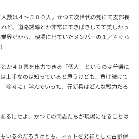
ど人数は４～５００人。かつて次世代の党にて支部長
けれど、道路誘導とか非常にてきぱきしてて美しかっ
い業界だから、現場に出ていたメンバーの１／４ぐら
。）
票とか４０票を出力できる「個人」というのは普通に
員は上手なのは知っていると思うけども、負け続けて
ら「参考に」学んでいった、元新兵はどんな戦力だろ
があるにせよ、かつての同志たちが現場に在ることは
らもいるのだろうけども、ネットを発祥とした古参保