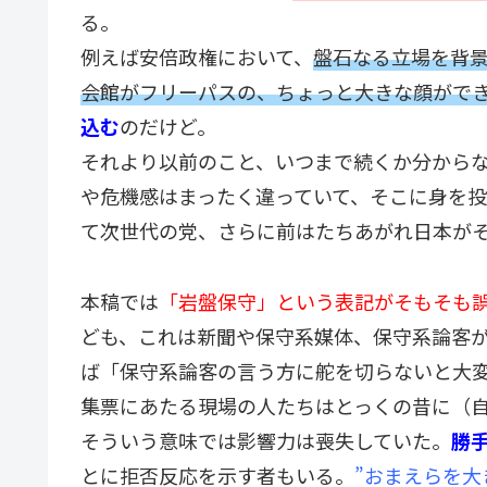
る。
例えば安倍政権において、
盤石なる立場を背景
会館がフリーパスの、ちょっと大きな顔がで
込む
のだけど。
それより以前のこと、いつまで続くか分から
や危機感はまったく違っていて、そこに身を
て次世代の党、さらに前はたちあがれ日本が
本稿では
「岩盤保守」という表記がそもそも
ども、これは新聞や保守系媒体、保守系論客
ば「保守系論客の言う方に舵を切らないと大
集票にあたる現場の人たちはとっくの昔に（
そういう意味では影響力は喪失していた。
勝
とに拒否反応を示す者もいる。
”おまえらを大