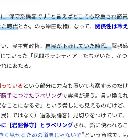
に”保守系論客です”と言えばどこでも珍重され議員
きた時代
とか。のち岸田政権になって、
関係性は冷え
ない、民主党政権。
自民が下野していた時代。
緊張感
投じていった「民間ボランティア」たちがいた。かつ
それにあたる。
誤っている
という部分に力点も置いて考察するのだけ
が
勝手につけたラベリング
で実態が違う。言い換えれ
変なことになるぞ」という脅しにも見えるのだけど、
自民にではなく）過激系論客に見切りをつけていて、
手に【岩盤保守】とラベリング
され、論に使われるこ
きく見せるための道具じゃないぞ”
という意味で。も