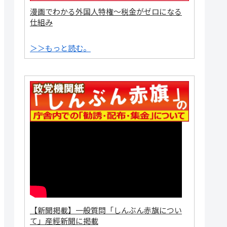
漫画でわかる外国人特権～税金がゼロになる
仕組み
＞＞もっと読む。
【新聞掲載】一般質問「しんぶん赤旗につい
て」産經新聞に掲載