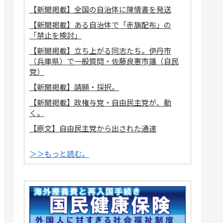
【新聞掲載】全国の自治体に陳情書を発送
【新聞掲載】ある自治体で「赤旗配布」の
「禁止を検討」
【新聞掲載】立ち上がる同志たち。伊丹市
（兵庫県）で一般質問・佐藤良憲市議（自民
党）
【新聞掲載】請願・採択。
【新聞掲載】政権与党・自由民主党が、動
く。
【原文】自由民主党から出された通達
＞＞もっと読む。