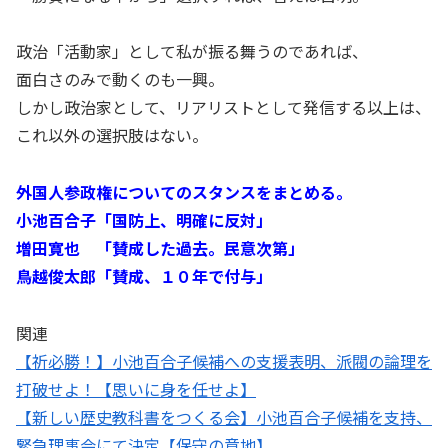
政治「活動家」として私が振る舞うのであれば、
面白さのみで動くのも一興。
しかし政治家として、リアリストとして発信する以上は、
これ以外の選択肢はない。
外国人参政権についてのスタンスをまとめる。
小池百合子「国防上、明確に反対」
増田寛也 「賛成した過去。民意次第」
鳥越俊太郎「賛成、１０年で付与」
関連
【祈必勝！】小池百合子候補への支援表明、派閥の論理を
打破せよ！【思いに身を任せよ】
【新しい歴史教科書をつくる会】小池百合子候補を支持、
緊急理事会にて決定【保守の意地】