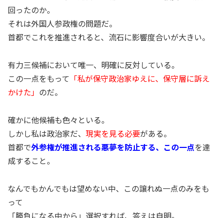
回ったのか。
それは外国人参政権の問題だ。
首都でこれを推進されると、流石に影響度合いが大きい。
有力三候補において唯一、明確に反対している。
この一点をもって
「私が保守政治家ゆえに、保守層に訴え
かけた」
のだ。
確かに他候補も色々といる。
しかし私は政治家だ、
現実を見る必要
がある。
首都で
外参権が推進される悪夢を防止する、この一点
を達
成すること。
なんでもかんでもは望めない中、この譲れぬ一点のみをも
って
「勝負になる中から」選択すれば、答えは自明。