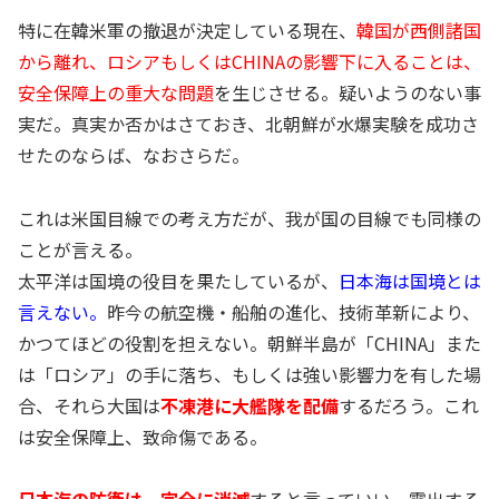
特に在韓米軍の撤退が決定している現在、
韓国が西側諸国
から離れ、ロシアもしくはCHINAの影響下に入ることは、
安全保障上の重大な問題
を生じさせる。疑いようのない事
実だ。真実か否かはさておき、北朝鮮が水爆実験を成功さ
せたのならば、なおさらだ。
これは米国目線での考え方だが、我が国の目線でも同様の
ことが言える。
太平洋は国境の役目を果たしているが、
日本海は国境とは
言えない。
昨今の航空機・船舶の進化、技術革新により、
かつてほどの役割を担えない。朝鮮半島が「CHINA」また
は「ロシア」の手に落ち、もしくは強い影響力を有した場
合、それら大国は
不凍港に大艦隊を配備
するだろう。これ
は安全保障上、致命傷である。