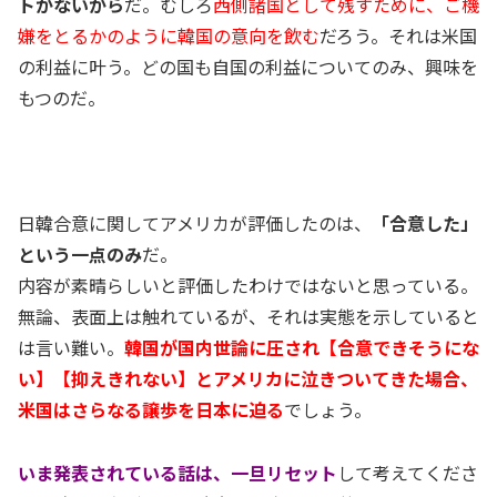
トがないから
だ。むしろ
西側諸国として残すために、ご機
嫌をとるかのように韓国の意向を飲む
だろう。それは米国
の利益に叶う。どの国も自国の利益についてのみ、興味を
もつのだ。
日韓合意に関してアメリカが評価したのは、
「合意した」
という一点のみ
だ。
内容が素晴らしいと評価したわけではないと思っている。
無論、表面上は触れているが、それは実態を示していると
は言い難い。
韓国が国内世論に圧され【合意できそうにな
い】【抑えきれない】とアメリカに泣きついてきた場合、
米国はさらなる譲歩を日本に迫る
でしょう。
いま発表されている話は、一旦リセット
して考えてくださ