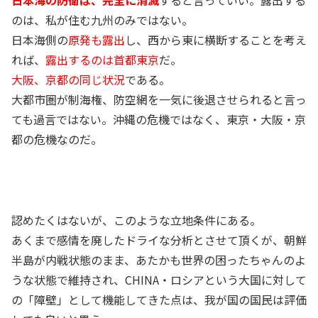
日本海の防衛は、完全に消滅
すると言っていい。露出する
のは、私が住む九州のみではない。
日本海側の
原発も露出
し、西から東に横断することを考え
れば、
露出するのは首都東京
だ。
大阪、京都の同じ状況
である。
大都市圏が制海権、防空網を一気に後退させられると言っ
ても過言ではない。沖縄の危機ではなく、東京・大阪・京
都の危機なのだ。
認めたくはないが、このような立地条件にある。
あくまで感情を廃したドライな分析とさせて頂くが、朝鮮
半島が内戦状態のまま、あたかも世界の困ったちゃんのよ
うな状態で維持され、CHINA・ロシアという大国に対して
の「障壁」として機能してきた点は、我が国の国民は評価