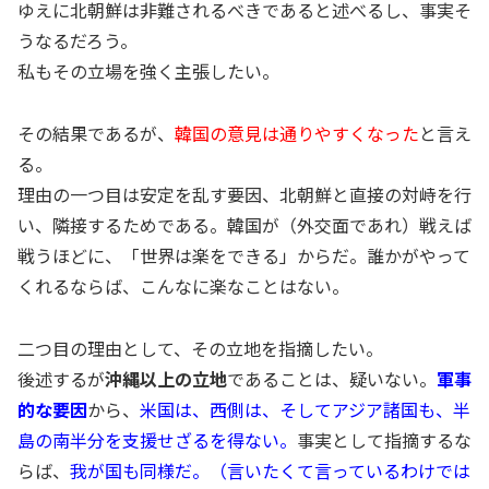
ゆえに北朝鮮は非難されるべきであると述べるし、事実そ
うなるだろう。
私もその立場を強く主張したい。
その結果であるが、
韓国の意見は通りやすくなった
と言え
る。
理由の一つ目は安定を乱す要因、北朝鮮と直接の対峙を行
い、隣接するためである。韓国が（外交面であれ）戦えば
戦うほどに、「世界は楽をできる」からだ。誰かがやって
くれるならば、こんなに楽なことはない。
二つ目の理由として、その立地を指摘したい。
後述するが
沖縄以上の立地
であることは、疑いない。
軍事
的な要因
から、
米国は、西側は、そしてアジア諸国も、半
島の南半分を支援せざるを得ない。
事実として指摘するな
らば、
我が国も同様だ。（言いたくて言っているわけでは