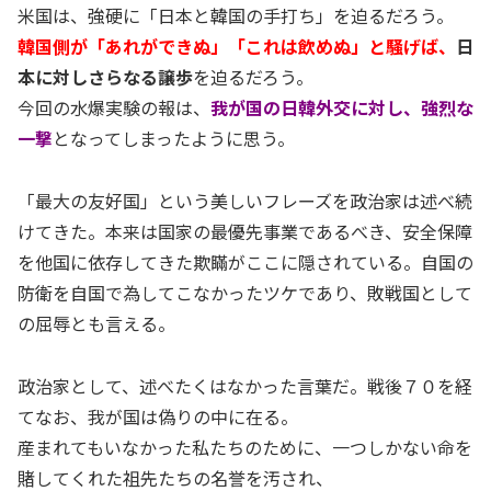
米国は、強硬に「日本と韓国の手打ち」を迫るだろう。
韓国側が「あれができぬ」「これは飲めぬ」と騒げば、
日
本に対しさらなる譲歩
を迫るだろう。
今回の水爆実験の報は、
我が国の日韓外交に対し、強烈な
一撃
となってしまったように思う。
「最大の友好国」という美しいフレーズを政治家は述べ続
けてきた。本来は国家の最優先事業であるべき、安全保障
を他国に依存してきた欺瞞がここに隠されている。自国の
防衛を自国で為してこなかったツケであり、敗戦国として
の屈辱とも言える。
政治家として、述べたくはなかった言葉だ。戦後７０を経
てなお、我が国は偽りの中に在る。
産まれてもいなかった私たちのために、一つしかない命を
賭してくれた祖先たちの名誉を汚され、