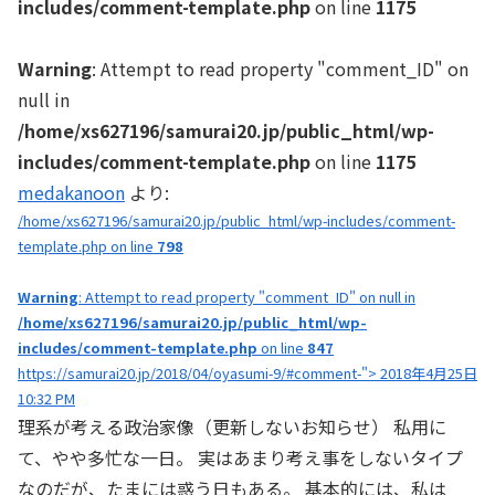
includes/comment-template.php
on line
1175
Warning
: Attempt to read property "comment_ID" on
null in
/home/xs627196/samurai20.jp/public_html/wp-
includes/comment-template.php
on line
1175
medakanoon
より:
/home/xs627196/samurai20.jp/public_html/wp-includes/comment-
template.php on line
798
Warning
: Attempt to read property "comment_ID" on null in
/home/xs627196/samurai20.jp/public_html/wp-
includes/comment-template.php
on line
847
https://samurai20.jp/2018/04/oyasumi-9/#comment-"> 2018年4月25日
10:32 PM
理系が考える政治家像（更新しないお知らせ） 私用に
て、やや多忙な一日。 実はあまり考え事をしないタイプ
なのだが、たまには惑う日もある。 基本的には、私は