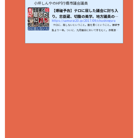
小坪しんやのHP|行橋市議会議員
【爆破予告】テロに屈した議会に討ち入
り。忠臣蔵、切腹の美学。地方議員の覚
https://samurai20.jp/2017/09/chushingura
悟【...
テロに、屈しないということ。筋を貫くということ。爆破予
告より一年。ついに、九月議会において牙をむく。赤穂浪士
は、無事に討ち入りを果たし、名誉を守る。だが、切腹し、
責任をとるまでが忠臣蔵の物語。自ら決すと書いて、自決。
何かを変えるためには、何かを捨てる覚悟を持たねばならな
い。それが滅びの道であろうとも、誇りを失ってまで生きた
くはないのだ。「あのような決議を放置されたまま」で、い
つまでも与党として足並みを揃えるのは無理だ。私は、与党
会派の議員として、市長提案の議案に否決。これは自民党...