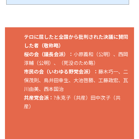
ロなどから身を守るために」という資料が公開されている。併せて我が国には、国
民保護法が制定されており、それに基づく対処方法（行政などの連携）が指定され
ている。特に聴いて頂きたい「音」があり、ミサイル攻撃及び、特殊部隊が現れた
際のJアラートの音源が公開されているため、周...
テロに屈したと全国から批判された決議に賛同
した者（敬称略）
桜の会（議長会派）：
小原義和（公明）、西岡
淳輔（公明）、（死没のため略）
市民の会（いわゆる野党会派）：
藤木巧一、二
保茂則、鳥井田幸生、大池啓勝、工藤政宏、瓦
川由美、西本国治
共産党会派：
?永克子（共産）田中次子（共
産）