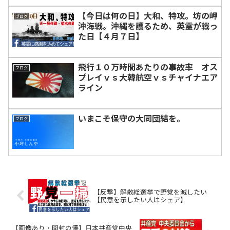
【今日は何の日】大和、特攻。坊の岬
ブログ
沖海戦。沖縄を護るため、英霊が戦っ
た日【４月７日】
飛行１０万時間あたりの事故率 オス
ブログ
プレイｖｓ大韓航空ｖｓチャイナエア
ライン
いまこそ保守の大同団結を。
ブログ
【反撃】解散総選挙で野党を滅したい
【民意を示したい人はシェア】
【画像あり・開封の儀】日本共産党中央