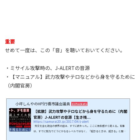
重要
せめて一度は、この「音」を聴いておいてください。
・ミサイル攻撃時の、J-ALERTの音源
・【マニュアル】武力攻撃やテロなどから身を守るために
（内閣官房）
小坪しんやのHP|行橋市議会議員
11 Pockets
【拡散】武力攻撃やテロなどから身を守るために（内閣
官房）J-ALERTの音源【生き残...
https://samurai20.jp/2017/04/j-alert
外交を含む政治の世界の話は、すでに終わった。ここに敗北感すら覚える。有事
は、すでに努力でどうにかなるレベルではなく、「起きるときは、起きる」と腹を
括るべき状況となった。内閣官房（国民保護ポータルサイト）より「武力攻撃やテ