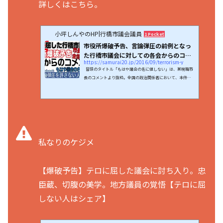
詳しくはこちら。
小坪しんやのHP|行橋市議会議員
1 Pocket
市役所爆破予告、言論弾圧の前例となっ
た行橋市議会に対しての各会からのコメ
https://samurai20.jp/2016/09/terrorism-y
ント...
冒頭のタイトル「もはや議会の名に値しない」は、某現職市
長のコメントより抜粋。全国の政治関係者において、本件は
持ちきりとなっている。行橋市役所に爆破予告があった。無
差別テロをほのめかして市議を辞職せよと迫る内容。明確な
言論弾圧行為である。しかしこの問題に対する市議会の動き
は「テロに屈した行橋市議会」とでも言うべき不可解なもの
であった。これに対し次々と批判の声があがった。著名なブ
ログを始め、数多くのまとめサイトでも取り上げられたので
ある。問題視したのはネットのみではない。全国の議員ら...
私なりのケジメ
【爆破予告】テロに屈した議会に討ち入り。忠
臣蔵、切腹の美学。地方議員の覚悟【テロに屈
しない人はシェア】