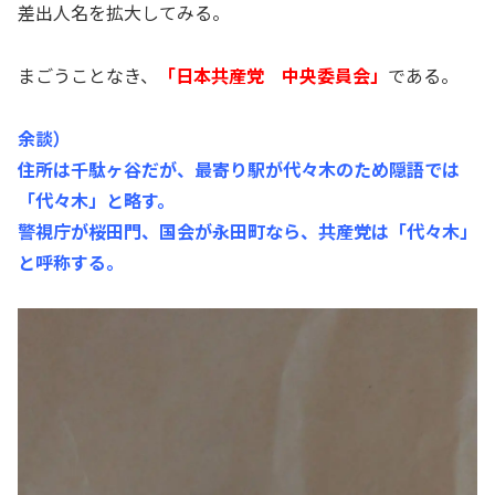
差出人名を拡大してみる。
まごうことなき、
「日本共産党 中央委員会」
である。
余談）
住所は千駄ヶ谷だが、最寄り駅が代々木のため隠語では
「代々木」と略す。
警視庁が桜田門、国会が永田町なら、共産党は「代々木」
と呼称する。