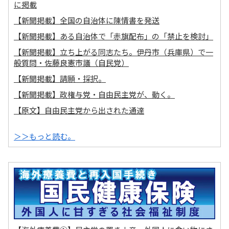
に掲載
【新聞掲載】全国の自治体に陳情書を発送
【新聞掲載】ある自治体で「赤旗配布」の「禁止を検討」
【新聞掲載】立ち上がる同志たち。伊丹市（兵庫県）で一
般質問・佐藤良憲市議（自民党）
【新聞掲載】請願・採択。
【新聞掲載】政権与党・自由民主党が、動く。
【原文】自由民主党から出された通達
＞＞もっと読む。