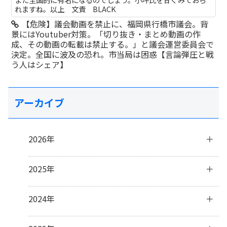
れますね。以上 文責 BLACK
【危険】議会動画を禁止に、福岡県行橋市議会。背
景にはYoutuber対策。「切り抜き・まとめ動画の作
成、その動画の転載は禁止する。」と議会運営委員会で
決定。全国に波及の恐れ。市当局は困惑【言論弾圧と戦
う人はシェア】
アーカイブ
2026年
8月
(1)
2025年
7月
(2)
6月
(4)
12月
(1)
2024年
4月
(2)
11月
(4)
3月
(3)
10月
(3)
12月
(3)