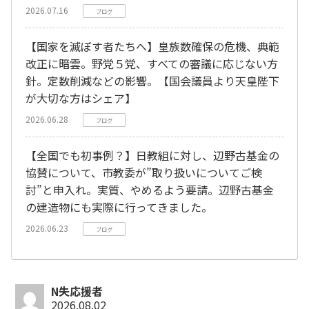
2026.07.16
ブログ
【国家を滅ぼす者たちへ】皇族数確保の危機、典範
改正に暗雲。野党５党、すべての審議に応じない方
針。定数削減などの影響。【国会議員より天皇陛下
が大切な方はシェア】
2026.06.28
ブログ
【全国でも初事例？】日教組に対し、辺野古基金の
協賛について、市教委が”取り扱いについてご検
討”と申入れ。実質、やめるよう要請。辺野古基金
の建造物にも実際に行ってきました。
2026.06.23
ブログ
N失応援者
2026.08.02