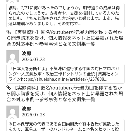
結局、7/21に何があったのでしょうか。期待通りの成果は得
られたのでしょうか。支援者や、支援を検討している方のた
めにも、きちんと説明された方が良いと感じます。まあ、先
週は地震がありましたし、その対応で...
【実録資料】匿名Youtuberが元暴力団を称する者か
ら開示請求を受け、個人情報をネット上に暴露された場
合の対応事例～参考事例となる文例集一覧
波那
2026.07.23
「日本人を分断せよ」不気味に進行する中国の対日プロパガ
ンダ…人民解放軍・政治工作ドクトリンの全貌 | 集英社オン
ラインhttps://shueisha.online/articles/-/257888...
【実録資料】匿名Youtuberが元暴力団を称する者か
ら開示請求を受け、個人情報をネット上に暴露された場
合の対応事例～参考事例となる文例集一覧
波那
2026.07.23
≫日本保守党の代表である百田尚樹氏や有本香氏が拡散した
もので、匿名ユーザーのハンドルネームと本名をセットで投