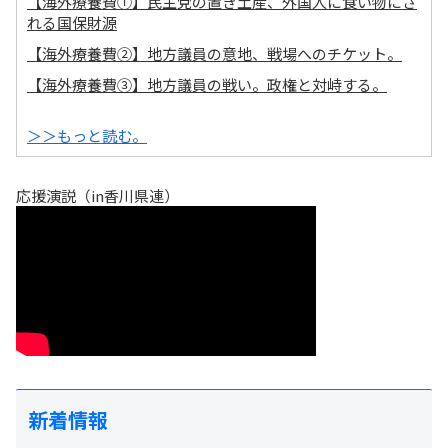
【海外療養費①】民主党の置き土産、外国人に食い物にさ
れる国保財源
【海外療養費②】地方議員の意地、戦場へのチケット。
【海外療養費③】地方議員の戦い。政権と対峙する。
＞＞もっと読む。
応援演説（in香川県連）
新着情報