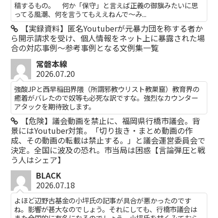
稿するもの。 何か「保守」と言えば正義の御旗みたいに思
ってる風潮、何を言うてもええねんで〜み...
【実録資料】匿名Youtuberが元暴力団を称する者か
ら開示請求を受け、個人情報をネット上に暴露された場
合の対応事例～参考事例となる文例集一覧
常磐本線
2026.07.20
強酸JPと西早稲田界隈（所謂邪教ウリスト教巣窟）教育界の
癒着がバレたので奴等も必死な訳ですな。強烈なカウンター
アタックを期待致します。
【危険】議会動画を禁止に、福岡県行橋市議会。背
景にはYoutuber対策。「切り抜き・まとめ動画の作
成、その動画の転載は禁止する。」と議会運営委員会で
決定。全国に波及の恐れ。市当局は困惑【言論弾圧と戦
う人はシェア】
BLACK
2026.07.18
よほど辺野古基金の小坪氏の記事が具合が悪かったのです
ね。影響が甚大なのでしょう。それにしても、行橋市議会は
また全国的に有名になるのでしょう。小坪氏を甘くみておら