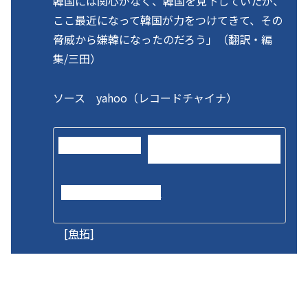
韓国には関心がなく、韓国を見下していたが、
ここ最近になって韓国が力をつけてきて、その
脅威から嫌韓になったのだろう」（翻訳・編
集/三田）
ソース yahoo（レコードチャイナ）
http://headlines.yahoo.co.jp/
hl?a=20150609-00000068-rcdc-
cn
headlines.yahoo.co.jp
[魚拓]