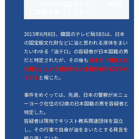
＝「日本は捏造がうまい」「韓国
に脅威を感じてるから」
2015年6月8日、韓国のテレビ局SBSは、日本
の国宝級文化財などに油と思われる液体をまい
たいわゆる「油テロ」の容疑者が日本国籍の男
だと特定されたが、その後も
日本で「韓国人の
仕業だ」という根拠のない主張が繰り拡げられ
ている
と報じた。
事件をめぐっては、先週、日本の警察が米ニュ
ーヨーク在住の52歳の日本国籍の男を容疑者と
特定した。
容疑者は現地でキリスト教系関連団体を設立
し、その行事で自身が油をまいたとする発言を
繰り返していた。