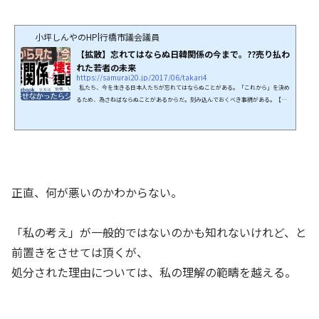
小坪しんやのHP|行橋市議会議員
【拡散】忘れてはならぬ日韓関係の今まで。??売り払わ
れた若者の未来
https://samurai20.jp/2017/06/takari4
私たち、今を生きる日本人たちが忘れてはならぬことがある。「これから」を決め
るため、為さねばならぬことがあるからだ。刻み込んでおくべき事柄がある。【拡
散】「強制徴用」という、新たなタカリ。?の続編となる。忘れてはならぬ。単に名
誉の問題にとどまらない。後述するが、若者の未来を売り払ったのだ、少子高齢化
から、結果的には今の福祉財源の枯渇、年金問題まで私はここに問題があると考え
ている。若き政治家として、譲れぬ部分であり感情面より許せぬ部分だ。具体的
に、そして短く（流用の効く資料として）まと...
正直、何が悪いのかわからない。
「私の考え」が一般的ではないのかも知れないけれど、と
前置きをさせては頂くが、
処分された理由については、私の理解の範疇を越える。