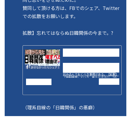
賛同して頂ける方は、FBでのシェア、Twitter
での拡散をお願いします。
拡散】忘れてはならぬ日韓関係の今まで。?
【拡散】忘れてはならぬ日韓関係の
今まで。??売り払われた若者の未来
私たち、今を生きる日本人たちが忘れては
ならぬことがある。「これから」を決める
ため、為さねばならぬことがあるからだ。
刻み込んでおくべき事柄がある。【拡散】
「強制徴用」という、新たなタカリ。?の
続編となる。忘れてはならぬ。単に名誉の
2017.06.22
samurai20.jp
問題にとどま...
（理系目線の「日韓関係」の悪癖）