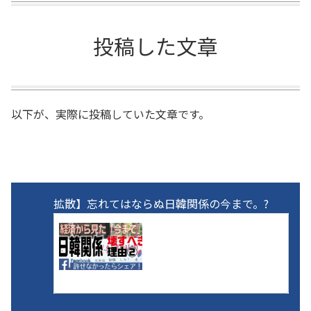
投稿した文章
以下が、実際に投稿していた文章です。
拡散】忘れてはならぬ日韓関係の今まで。?
【拡散】忘れてはならぬ日韓関係の
今まで。??売り払われた若者の未来
私たち、今を生きる日本人たちが忘れては
ならぬことがある。「これから」を決める
ため、為さねばならぬことがあるからだ。
刻み込んでおくべき事柄がある。【拡散】
「強制徴用」という、新たなタカリ。?の
2017.06.22
samurai20.jp
続編となる。忘れてはならぬ。単に名誉の
問題にとどま...