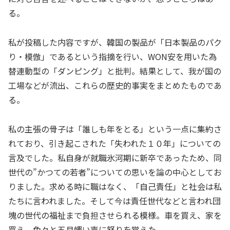
る。
私が投稿した内容ですが、韓国の製品が「日本製品のパク
り・模倣」であるという指摘を行い、WON安を用いた為
替連動型の「ダンピング」と批判。結果として、我が国の
工場などが流出、これらの歴史的事実をまとめたものであ
る。
私の主張の骨子は「誰しも年をとる」という一点に集約さ
れており、引き起こされた「失われた１０年」についての
言及でした。私自身が就職氷河期に新卒であったため、同
世代の”かつての若者”についての思いを論の中心としてお
りました。求める時に職はなく、「自己責任」と社会は私
たちに言われました。そして今は責任世代などと言われ団
塊の世代の福祉まで負担させられる模様。車を買え、家を
買え、色々と五月蠅い声に怒りを覚えた。