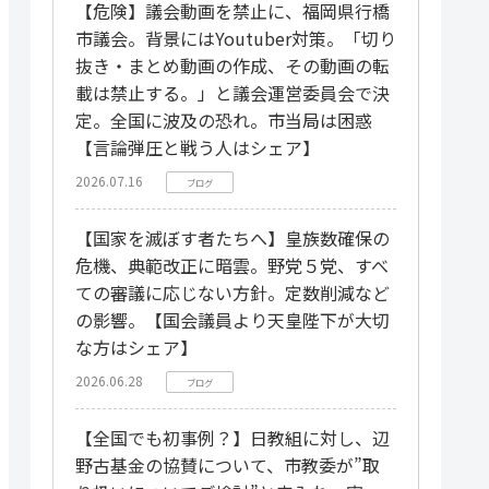
【危険】議会動画を禁止に、福岡県行橋
市議会。背景にはYoutuber対策。「切り
抜き・まとめ動画の作成、その動画の転
載は禁止する。」と議会運営委員会で決
定。全国に波及の恐れ。市当局は困惑
【言論弾圧と戦う人はシェア】
2026.07.16
ブログ
【国家を滅ぼす者たちへ】皇族数確保の
危機、典範改正に暗雲。野党５党、すべ
ての審議に応じない方針。定数削減など
の影響。【国会議員より天皇陛下が大切
な方はシェア】
2026.06.28
ブログ
【全国でも初事例？】日教組に対し、辺
野古基金の協賛について、市教委が”取