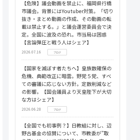
【危険】議会動画を禁止に、福岡県行橋
市議会。背景にはYoutuber対策。「切り
抜き・まとめ動画の作成、その動画の転
載は禁止する。」と議会運営委員会で決
定。全国に波及の恐れ。市当局は困惑
【言論弾圧と戦う人はシェア】
2026.07.16
ブログ
【国家を滅ぼす者たちへ】皇族数確保の
危機、典範改正に暗雲。野党５党、すべ
ての審議に応じない方針。定数削減など
の影響。【国会議員より天皇陛下が大切
な方はシェア】
2026.06.28
ブログ
【全国でも初事例？】日教組に対し、辺
野古基金の協賛について、市教委が”取