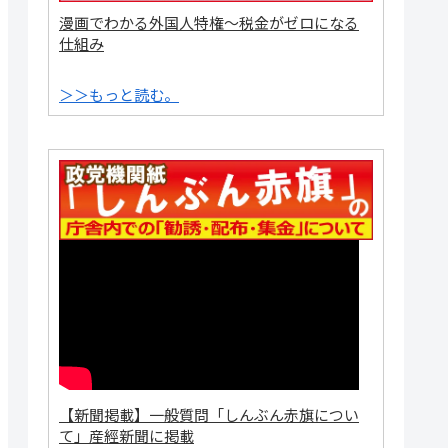
漫画でわかる外国人特権～税金がゼロになる
仕組み
＞＞もっと読む。
【新聞掲載】一般質問「しんぶん赤旗につい
て」産經新聞に掲載