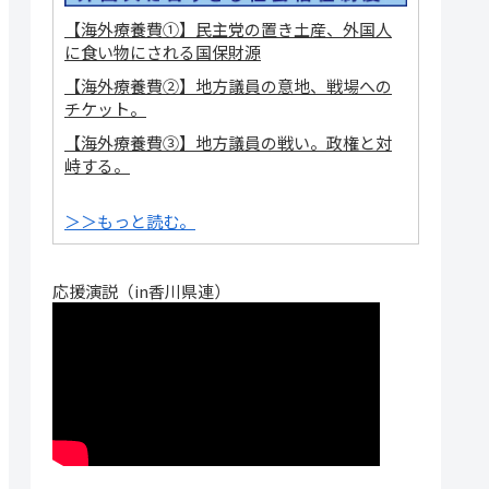
【海外療養費①】民主党の置き土産、外国人
に食い物にされる国保財源
【海外療養費②】地方議員の意地、戦場への
チケット。
【海外療養費③】地方議員の戦い。政権と対
峙する。
＞＞もっと読む。
応援演説（in香川県連）