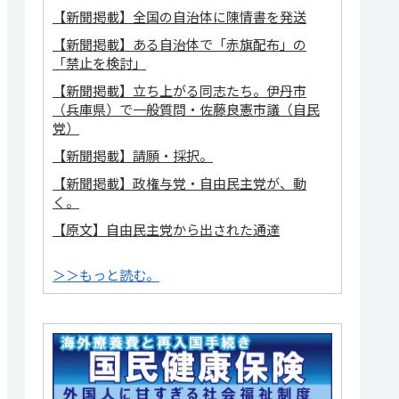
【新聞掲載】全国の自治体に陳情書を発送
【新聞掲載】ある自治体で「赤旗配布」の
「禁止を検討」
【新聞掲載】立ち上がる同志たち。伊丹市
（兵庫県）で一般質問・佐藤良憲市議（自民
党）
【新聞掲載】請願・採択。
【新聞掲載】政権与党・自由民主党が、動
く。
【原文】自由民主党から出された通達
＞＞もっと読む。