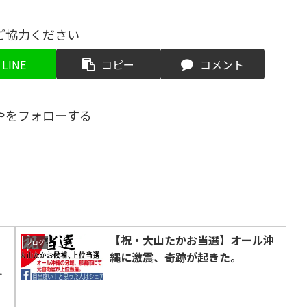
ご協力ください
LINE
コピー
コメント
やをフォローする
、
【祝・大山たかお当選】オール沖
ブログ
縄に激震、奇跡が起きた。
が
た