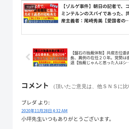
人はシェア
【ゾルゲ事件】朝日の記者で、
ブログ
ミンテルンのスパイであった、
産主義者：尾崎秀美【愛国者の
面を装い、日本国民を煽動】
【盤石の独裁体制】共産志位委
長、異例の在任２０年。党勢は
退【独裁じゃんと思った人はシ
ア】
コメント
（頂いたご意見は、他ＳＮＳに比
ブレダ
より:
2020年11月28日 4:32 AM
小坪先生いつもありがとうございます。