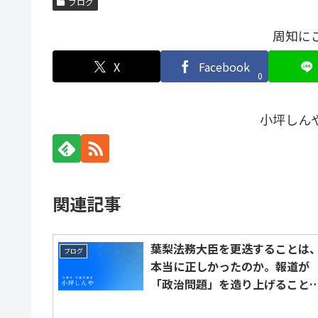
ブログ
周知に
X
Facebook
0
小坪しん
関連記事
葉梨法務大臣を更迭することは
ブログ
本当に正しかったのか。報道が
「政治問題」を造り上げること
常態化することは問題だと思っ