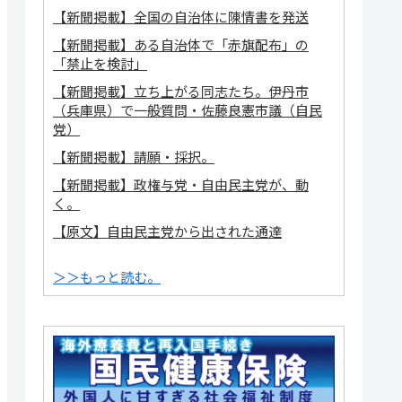
【新聞掲載】全国の自治体に陳情書を発送
【新聞掲載】ある自治体で「赤旗配布」の
「禁止を検討」
【新聞掲載】立ち上がる同志たち。伊丹市
（兵庫県）で一般質問・佐藤良憲市議（自民
党）
【新聞掲載】請願・採択。
【新聞掲載】政権与党・自由民主党が、動
く。
【原文】自由民主党から出された通達
＞＞もっと読む。