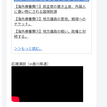
【海外療養費①】民主党の置き土産、外国人
に食い物にされる国保財源
【海外療養費②】地方議員の意地、戦場への
チケット。
【海外療養費③】地方議員の戦い。政権と対
峙する。
＞＞もっと読む。
応援演説（in香川県連）