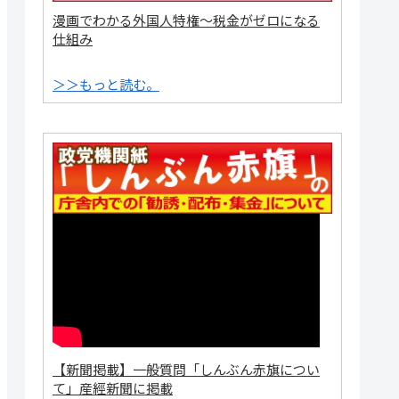
漫画でわかる外国人特権～税金がゼロになる
仕組み
＞＞もっと読む。
【新聞掲載】一般質問「しんぶん赤旗につい
て」産經新聞に掲載