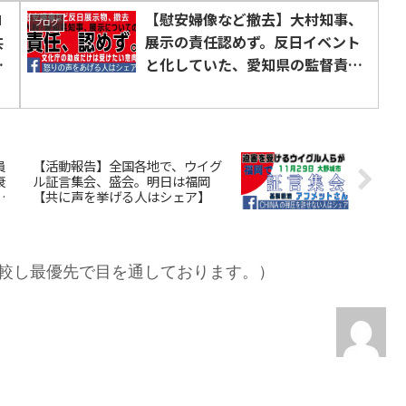
コ
【慰安婦像など撤去】大村知事、
ブログ
共
展示の責任認めず。反日イベント
仮
と化していた、愛知県の監督責任
を追及せよ。【税の支出を容認し
ない人はシェア】
員
【活動報告】全国各地で、ウイグ
衰
ル証言集会、盛会。明日は福岡
ェ
【共に声を挙げる人はシェア】
較し最優先で目を通しております。）