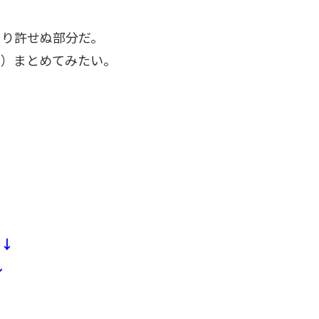
より許せぬ部分だ。
て）まとめてみたい。
。↓
↓