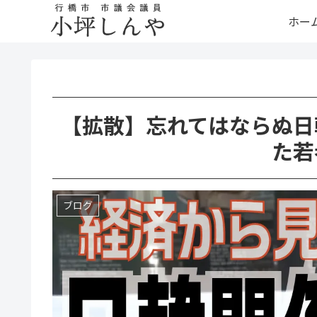
ホー
【拡散】忘れてはならぬ日
た若
ブログ