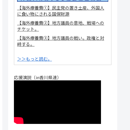
【海外療養費①】民主党の置き土産、外国人
に食い物にされる国保財源
【海外療養費②】地方議員の意地、戦場への
チケット。
【海外療養費③】地方議員の戦い。政権と対
峙する。
＞＞もっと読む。
応援演説（in香川県連）