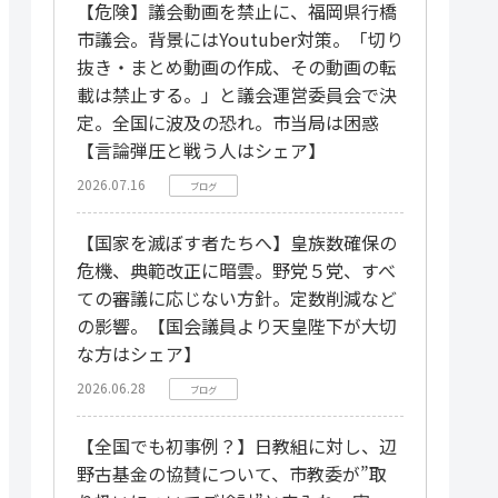
【危険】議会動画を禁止に、福岡県行橋
市議会。背景にはYoutuber対策。「切り
抜き・まとめ動画の作成、その動画の転
載は禁止する。」と議会運営委員会で決
定。全国に波及の恐れ。市当局は困惑
【言論弾圧と戦う人はシェア】
2026.07.16
ブログ
【国家を滅ぼす者たちへ】皇族数確保の
危機、典範改正に暗雲。野党５党、すべ
ての審議に応じない方針。定数削減など
の影響。【国会議員より天皇陛下が大切
な方はシェア】
2026.06.28
ブログ
【全国でも初事例？】日教組に対し、辺
野古基金の協賛について、市教委が”取