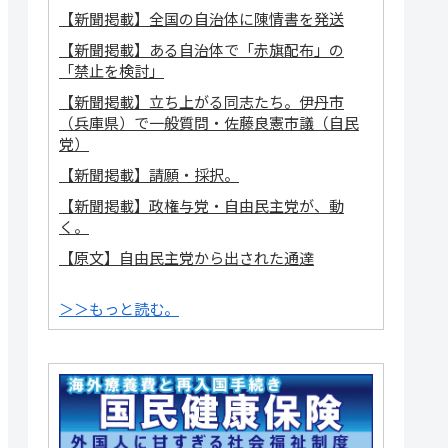
【新聞掲載】全国の自治体に陳情書を発送
【新聞掲載】ある自治体で「赤旗配布」の
「禁止を検討」
【新聞掲載】立ち上がる同志たち。伊丹市
（兵庫県）で一般質問・佐藤良憲市議（自民
党）
【新聞掲載】請願・採択。
【新聞掲載】政権与党・自由民主党が、動
く。
【原文】自由民主党から出された通達
＞＞もっと読む。