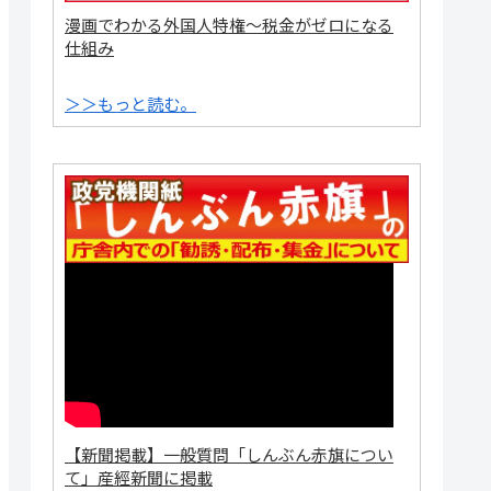
漫画でわかる外国人特権～税金がゼロになる
仕組み
＞＞もっと読む。
【新聞掲載】一般質問「しんぶん赤旗につい
て」産經新聞に掲載