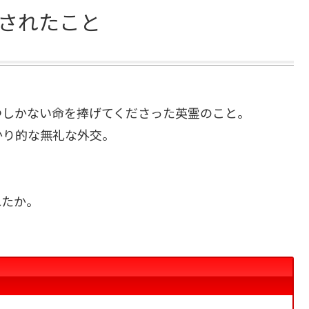
されたこと
つしかない命を捧げてくださった英霊のこと。
かり的な無礼な外交。
れたか。