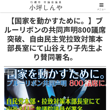
メニュー
【国家を動かすために。】ブ
ルーリボンの共同声明800議席
突破、自由民主党拉致対策本
部長室にて山谷えり子先生よ
り賛同署名。
ブログ