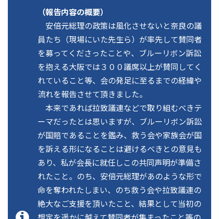
（報告内容の概要）
安倍元総理の政策は風化させないと奈良の議
員たち（現場にいた先生ら）が率先して賛同者
を募ってくださったことや、ブルーリボン訴訟
を抱える大阪では３００議席以上が賛同してく
れていること等、会の発足に至るまでの経緯や
流れを報告させて頂きました。
本来であれば拉致議連などで取り組むべきテ
ーマだったとは思いますが、ブルーリボン訴訟
が国賠であることを鑑み、救う会や家族会が国
を訴える形になることは避けるべきとの意見も
あり、私が会長に就任しこの共同声明が準備さ
れたこと。のち、安倍元総理があのような形で
命を奪われたしまい、のち救う会や拉致議連の
絶大なご支援を頂いたこと、結果として当初の
想定を遥かに越えて賛同者が集まったこと等の