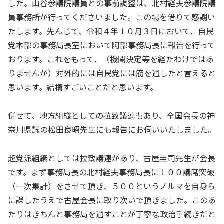
した。山谷参議院議員との事前調整は、北村経夫参議院議
員事務所が行ってくださいました。この場を借りて感謝い
たします。先んじて、令和４年１０月３日において、自民
党本部の事務局長室において阿部事務局長に報告を行って
おります。これをもって、（機関決定等を経たわけではあ
りませんが）対外的には自民党には筋を通したと言えると
思います。結構すごいことだと思います。
併せて、地方組織としての拉致議連もあり、全国会長の神
奈川県議の松田良昭先生にも報告にお伺いいたしました。
超党派組織としては拉致議連があり、古屋圭司先生が会長
です。まず事務局長の北村経夫事務局長に１００議席突破
（一次集計）をさせて頂き、５００というノルマを自身ら
に課したうえで古屋会長に取り次いで頂きました。このあ
たりはきちんと事務局を通すことが丁寧な政治手続きだと