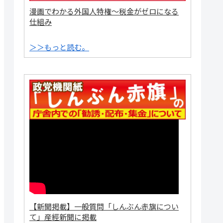
漫画でわかる外国人特権～税金がゼロになる
仕組み
＞＞もっと読む。
【新聞掲載】一般質問「しんぶん赤旗につい
て」産經新聞に掲載