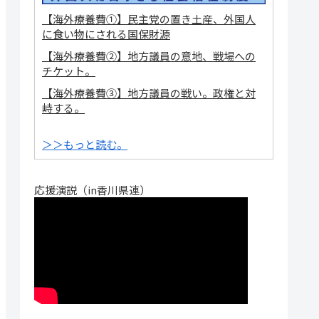
【海外療養費①】民主党の置き土産、外国人
に食い物にされる国保財源
【海外療養費②】地方議員の意地、戦場への
チケット。
【海外療養費③】地方議員の戦い。政権と対
峙する。
＞＞もっと読む。
応援演説（in香川県連）