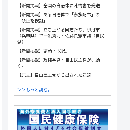
【新聞掲載】全国の自治体に陳情書を発送
【新聞掲載】ある自治体で「赤旗配布」の
「禁止を検討」
【新聞掲載】立ち上がる同志たち。伊丹市
（兵庫県）で一般質問・佐藤良憲市議（自民
党）
【新聞掲載】請願・採択。
【新聞掲載】政権与党・自由民主党が、動
く。
【原文】自由民主党から出された通達
＞＞もっと読む。