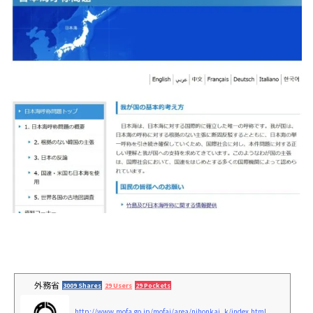
外務省
3009 Shares
29 Users
29 Pockets
http://www.mofa.go.jp/mofaj/area/nihonkai_k/index.html