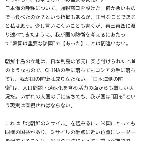
日本海の呼称について、通報窓口を設けた。何か悪いもの
でも食べたのか？という指摘もあるが、正当なことである
と私は思う。少し言いにくいことも書くが、再三再四に渡
り述べてきたように、我が国の防衛を考えるにあたっ
て”韓国は重要な隣国”で【あった】ことは間違いない。
朝鮮半島の立地は、日本列島の喉元に突き付けられた匕首
のようなもので、CHINAの手に落ちてもロシアの手に落ち
ても、我が国の防衛は成り立たない。”日本海側の防
衛”は、人口問題・過疎化を含め活力の面からも厳しい状
況だ。いずれの大国の手に落ちても、我が国は”困る”とい
う現実は直視せねばならない。
これは「北朝鮮のミサイル」を鑑みるに、米国にとっても
同様の国益があり、ミサイルの射点に近い位置にレーダー
を配置することは、米国の国防にとっても重要な課題で