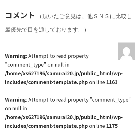
コメント
（頂いたご意見は、他ＳＮＳに比較し
最優先で目を通しております。）
Warning
: Attempt to read property
"comment_type" on null in
/home/xs627196/samurai20.jp/public_html/wp-
includes/comment-template.php
on line
1161
Warning
: Attempt to read property "comment_type"
on null in
/home/xs627196/samurai20.jp/public_html/wp-
includes/comment-template.php
on line
1175