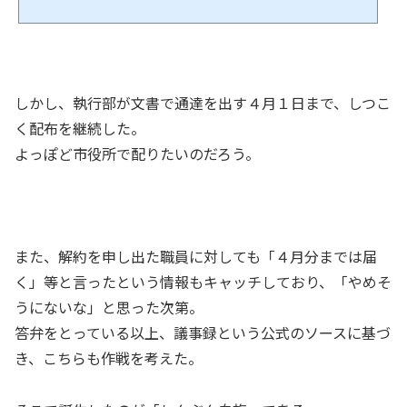
購読していたのだ。共産党の支持率を考えれば（ＮＨＫでは10%以下）如何に異常
な数値かわかるだろう。この数字は議事録に刻まれており、国会同様、地方議会で
も「議事録は永久保存の公文書」である。「政党機関紙しんぶん赤旗の公共施設に
おける、勧誘・配布・集金」について公的ソー...
しかし、執行部が文書で通達を出す４月１日まで、しつこ
く配布を継続した。
よっぽど市役所で配りたいのだろう。
また、解約を申し出た職員に対しても「４月分までは届
く」等と言ったという情報もキャッチしており、「やめそ
うにないな」と思った次第。
答弁をとっている以上、議事録という公式のソースに基づ
き、こちらも作戦を考えた。