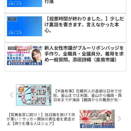
行進
【投票時間が終わりました。】少しだ
ブログ
け裏話を書きます、言えなかった本
心。
新人女性市議がブルーリボンバッジを
ブログ
手作り、全職員・全議員分。着用を求
め一般質問。添田詩織（泉南市議）
【半島有事】在韓邦人の退避は日米で分
担。釜山までは米国、釜山から福岡・西
日本までが海自【韓国からの難民が気に
なった人はシェア】
【官房長官に続け！】旭日旗を掲げて何
が悪い！サッカー関係の責任者を更迭せ
よ【誇りを護る人はシェア】