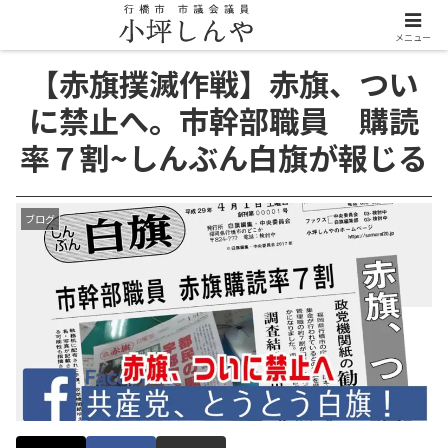
メニュー
【赤旗撲滅作戦】赤旗、つい
に禁止へ。市幹部職員 購読
率７割~しんぶん白旗が報じる
ブログ