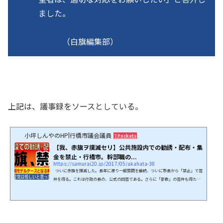
ました。
（白旗編集部）
上記は、議事録をソースとしている。
小坪しんやのHP|行橋市議会議員
7 Pockets
【我、赤旗ヲ撲滅セリ】公共施設内での勧誘・配布・集
金を禁止・行橋市。幹部職の...
https://samurai20.jp/2017/05/akahata-38
ついに赤旗を撲滅した。長年に渡り一般質問を継続、ついに市長から「禁止」で答
弁を得る。これは行政の長の、公式の回答である。さらに「部数」の答弁も得たの
だが、全国的にも珍しい事例だ。驚くべきはその比率、なんと幹部職の約７０％が
購読していたのだ。共産党の支持率を考えれば（ＮＨＫでは10%以下）如何に異常
な数値かわかるだろう。この数字は議事録に刻まれており、国会同様、地方議会で
も「議事録は永久保存の公文書」である。「政党機関紙しんぶん赤旗の公共施設に
おける、勧誘・配布・集金」について公的ソー...