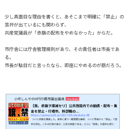
少し真面目な理由を書くと、あそこまで明確に「禁止」の
答弁が出ているにも関わらず、
共産党議員が「赤旗の配布をやめなかった」からだ。
市庁舎には庁舎管理規則があり、その責任者は市長であ
る。
市長が駄目だと言ったなら、即座にやめるのが筋だろう。
小坪しんやのHP|行橋市議会議員
7 Pockets
【我、赤旗ヲ撲滅セリ】公共施設内での勧誘・配布・集
金を禁止・行橋市。幹部職の...
https://samurai20.jp/2017/05/akahata-38
ついに赤旗を撲滅した。長年に渡り一般質問を継続、ついに市長から「禁止」で答
弁を得る。これは行政の長の、公式の回答である。さらに「部数」の答弁も得たの
だが、全国的にも珍しい事例だ。驚くべきはその比率、なんと幹部職の約７０％が