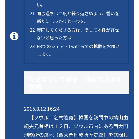
い。
同じ過ちは二度と繰り返さぬよう、誓いを
新たにしっかりと一歩を。
賛同してくださる方は、そして本件が許せ
ないと思った方は
FBでのシェア・Twitterでの拡散をお願い
します。
ひざまずいて謝罪 韓国で鳩山元
首相
2015.8.12 16:24
【ソウル＝名村隆寛】韓国を訪問中の鳩山由
紀夫元首相は１２日、ソウル市内にある西大門
刑務所の跡地（西大門刑務所歴史館）を訪問し