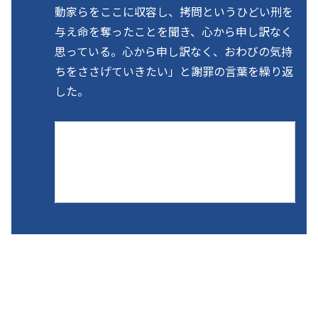
動家らをここに収容し、拷問というひどい刑を
与え命を奪ったことを聞き、心から申し訳なく
思っている。心から申し訳なく、おわびの気持
ちをささげていきたい」と謝罪の言葉を繰り返
した。
ひざまずいて謝罪 韓国で鳩山元首
相
【ソウル＝名村隆寛】韓国を訪問中の鳩山
由紀夫元首相は１２日、ソウル市内にある
西大門刑務所の跡地（西大門刑務所歴史
館）を訪問した。同刑務所は、日本の朝鮮
半島統…
www.sankei.com