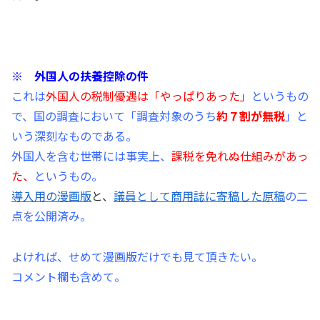
※ 外国人の扶養控除の件
これは
外国人の税制優遇は「やっぱりあった」
というもの
で、国の調査において「調査対象のうち
約７割が無税
」と
いう深刻なものである。
外国人を含む世帯には事実上、
課税を免れぬ仕組みがあっ
た、
というもの。
導入用の漫画版
と、
議員として商用誌に寄稿した原稿
の二
点を公開済み。
よければ、せめて漫画版だけでも見て頂きたい。
コメント欄も含めて。