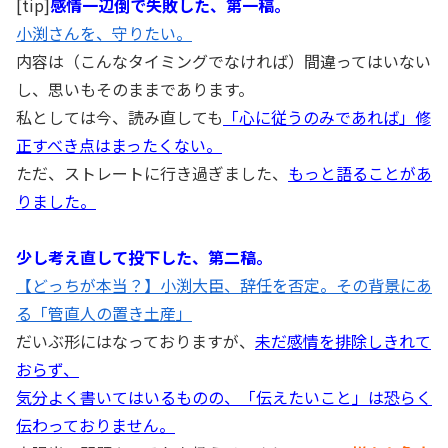
[tip]
感情一辺倒で失敗した、第一稿。
小渕さんを、守りたい。
内容は（こんなタイミングでなければ）間違ってはいない
し、思いもそのままであります。
私としては今、読み直しても
「心に従うのみであれば」修
正すべき点はまったくない。
ただ、ストレートに行き過ぎました、
もっと語ることがあ
りました。
少し考え直して投下した、第二稿。
【どっちが本当？】小渕大臣、辞任を否定。その背景にあ
る「管直人の置き土産」
だいぶ形にはなっておりますが、
未だ感情を排除しきれて
おらず、
気分よく書いてはいるものの、「伝えたいこと」は恐らく
伝わっておりません。