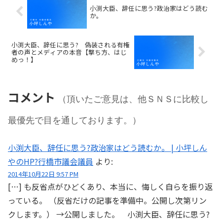
小渕大臣、辞任に思う?政治家はどう読む
か。
小渕大臣、辞任に思う? 偽装される有権
者の声とメディアの本音【撃ち方、はじ
めっ！】
コメント
（頂いたご意見は、他ＳＮＳに比較し
最優先で目を通しております。）
小渕大臣、辞任に思う?政治家はどう読むか。 | 小坪しん
やのHP?行橋市議会議員
より:
2014年10月22日 9:57 PM
[…] も反省点がひどくあり、本当に、悔しく自らを振り返
っている。 （反省だけの記事を準備中。公開し次第リン
クします。） →公開しました。 小渕大臣、辞任に思う?