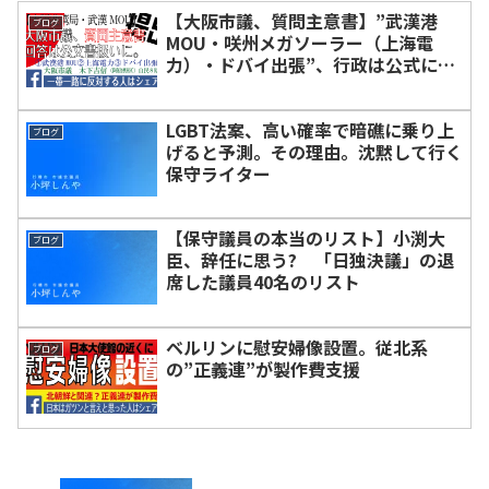
【大阪市議、質問主意書】”武漢港
ブログ
MOU・咲州メガソーラー（上海電
力）・ドバイ出張”、行政は公式に回
答へ。木下よしのぶ（自民８期・阿倍
野区）
LGBT法案、高い確率で暗礁に乗り上
ブログ
げると予測。その理由。沈黙して行く
保守ライター
【保守議員の本当のリスト】小渕大
ブログ
臣、辞任に思う? 「日独決議」の退
席した議員40名のリスト
ベルリンに慰安婦像設置。従北系
ブログ
の”正義連”が製作費支援