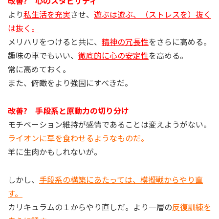
改善? 心のスタビリティ
より
私生活を充実
させ、
遊ぶは遊ぶ、（ストレスを）抜く
は抜く。
メリハリをつけると共に、
精神の冗長性
をさらに高める。
趣味の車でもいい、
徹底的に心の安定性
を高める。
常に高めておく。
また、俯瞰をより強固にすべきだ。
改善? 手段系と原動力の切り分け
モチベーション維持が感情であることは変えようがない。
ライオンに草を食わせるようなものだ。
羊に生肉かもしれないが。
しかし、
手段系の構築にあたっては、模擬戦からやり直
す。
カリキュラムの１からやり直しだ。より一層の
反復訓練を