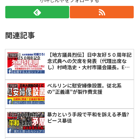
関連記事
【地方議員烈伝】日中友好５０周年記
ブログ
念式典への欠席を発表（代理出席な
し）村崎浩史・大村市議会議長。EEZ
内へのミサイルを理由に。かつて回天
基地を抱えた大村湾より、自衛隊に捧
ベルリンに慰安婦像設置。従北系
げる覚悟
ブログ
の”正義連”が製作費支援
暴力という手段で平和を訴える矛盾?
ブログ
ピース暴徒