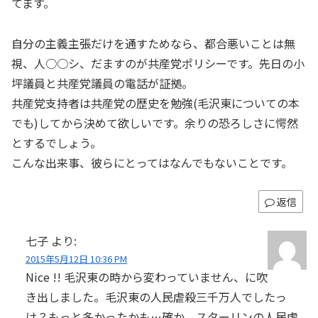
てます。
自分の主義主張だけを通すためなら、都合悪いことは無
視、人○○シ、だますのが共産党ポリシーです。先日の小
坪議員と共産党議員の電話が証拠。
共産党支持者は共産党の歴史を勉強(毛沢東についての本
でも)してから決めて欲しいです。余りの恐ろしさに愕然
とするでしょう。
こんな出来事、彼らにとってはなんでもないことです。
返信
七子
より:
2015年5月12日 10:36 PM
Nice !! 毛沢東の時から変わっていません、に吹
き出しました。毛沢東の人民虐殺三千万人でしたっ
け？もっと多かったかも…確か、スターリンの人民虐