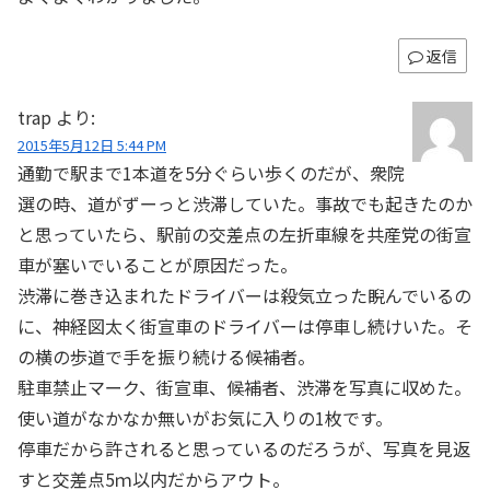
返信
trap
より:
2015年5月12日 5:44 PM
通勤で駅まで1本道を5分ぐらい歩くのだが、衆院
選の時、道がずーっと渋滞していた。事故でも起きたのか
と思っていたら、駅前の交差点の左折車線を共産党の街宣
車が塞いでいることが原因だった。
渋滞に巻き込まれたドライバーは殺気立った睨んでいるの
に、神経図太く街宣車のドライバーは停車し続けいた。そ
の横の歩道で手を振り続ける候補者。
駐車禁止マーク、街宣車、候補者、渋滞を写真に収めた。
使い道がなかなか無いがお気に入りの1枚です。
停車だから許されると思っているのだろうが、写真を見返
すと交差点5ｍ以内だからアウト。