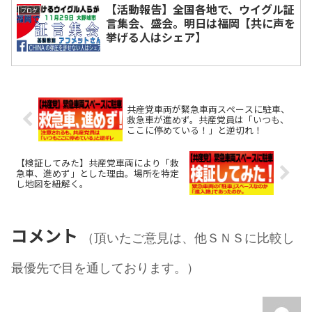
【活動報告】全国各地で、ウイグル証
ブログ
言集会、盛会。明日は福岡【共に声を
挙げる人はシェア】
共産党車両が緊急車両スペースに駐車、
救急車が進めず。共産党員は「いつも、
ここに停めている！」と逆切れ！
【検証してみた】共産党車両により「救
急車、進めず」とした理由。場所を特定
し地図を紐解く。
コメント
（頂いたご意見は、他ＳＮＳに比較し
最優先で目を通しております。）