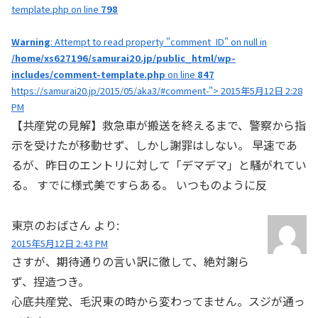
template.php on line
798
Warning
: Attempt to read property "comment_ID" on null in
/home/xs627196/samurai20.jp/public_html/wp-
includes/comment-template.php
on line
847
https://samurai20.jp/2015/05/aka3/#comment-"> 2015年5月12日 2:28
PM
【共産党の見解】救急車が搬送を終えるまで、警察から指
示を受けたが移動せず、しかし謝罪はしない。 早速であ
るが、昨日のエントリに対して「デマデマ」と騒がれてい
る。 すでに様式美ですらある。 いつものように反
東京のおばさん
より:
2015年5月12日 2:43 PM
さすが、期待通りの言い訳に徹して、絶対謝ら
ず、捏造つき。
心底共産党、毛沢東の時から変わってません。スジが通っ