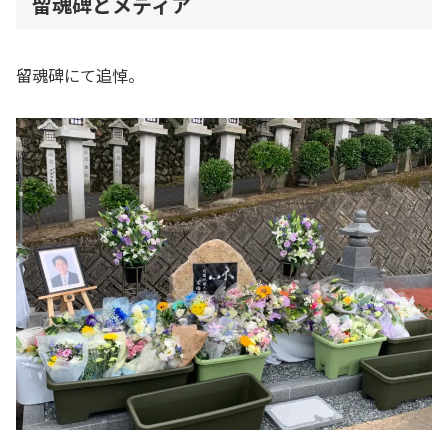
留魂碑とメディア
留魂碑にて追悼。