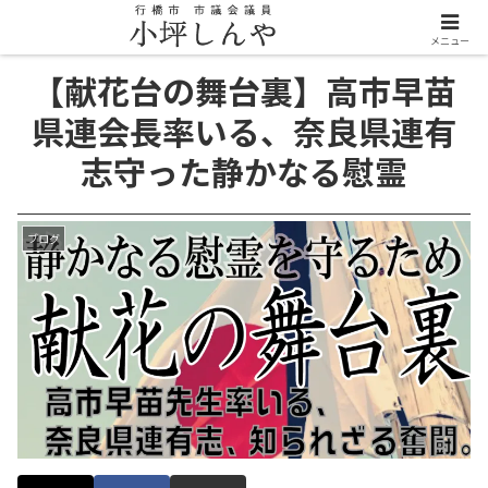
メニュー
【献花台の舞台裏】高市早苗
県連会長率いる、奈良県連有
志守った静かなる慰霊
ブログ