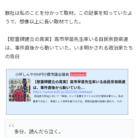
数社は私のことを分かって取材。この記事を知っていたよ
うで、想像以上に長い取材でした。
【慰霊碑建立の真実】高市早苗先生率いる自民奈良県連
は、事件直後から動いていた。いま明かされる政治家たち
の告白
小坪しんやのHP|行橋市議会議員
11 Pockets
【慰霊碑建立の真実】高市早苗先生率いる自民奈良県連
は、事件直後から動いていた...
https://samurai20.jp/2023/01/cenotaph
政治家のBlogにおいて「真実」という言葉をタイトルに付す意味は重たい。私は
事実ではなく、真実として本件を取り上げる。安倍元総理が凶弾に倒れた、その直
後から自民奈良県連は動いていたことを証言します。奈良県の政治家たちは、安倍
元総理をあんなところで街頭演説をさせた結果として、テロリストの手により失う
現況を作ったこと、守れなかったことに責任を感じてきました。一部には過激な議
論もあり、なかには陰謀論に近いものもありました。それは言論の自由であるとし
て私は否定するものではありませんが、スナイ...
多分、読んだら泣く。