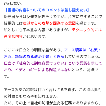
?与しない。
【番組の内容についてのコメントは差し控えたい】
保守層からは反発を招きそうですが、片方に与することで
結果的には
左派からの攻撃を回避する意図
を感じます。
私としても不本意な内容でありますが、
テクニック的には
高度な内容
かと思います。
ここには日立との明確な差があり、
アース製薬は「右派・
左派、議論のある政治問題」と理解
しているのでしょう。
日立は「社会的に到底容認できない」という認識を示して
おり、イデオロギーによる問題ではない
という、認識で
す。
アース製薬の認識は甘いと言わざるを得ず、この点は批判
の対象ともなるやも知れません。
ただ、その上で
自社の防衛が主たる任務
でありますから、