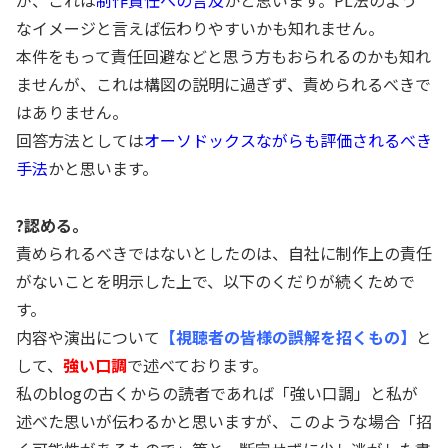
が、これは
制作責任への言及
かと思います。PL法のよう
なイメージと言えば伝わりやすいかも知れません。
本件をもって責任回避などと思う方もおられるのかも知れ
ませんが、これは構図の説明に過ぎず、責められるべきで
はありません。
回答方法としては
オーソドックスながらも評価されるべき
手法
かと思います。
?認める。
責められるべきではないとしたのは、自社に制作上の責任
がないことを明示した上で、以下のくだりが続くためで
す。
内容や演出について
【視聴者の皆様の誤解を招くもの】
と
して、
強い口調
で述べております。
私のblogの古くからの読者であれば「強い口調」と私が
述べた思いが伝わるかと思いますが、このような場合「招