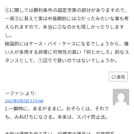
③に関しては勝利条件の設定次第の部分がありますので、
一見③に見えて実は中長期的には②だったみたいな事も考
えられますので、本当に③なのかも怪しかったりします
し。
結論的にはケース・バイ・ケースになるでしょうから、偉
い人が多用する非常に可用性の高い「何とかしろ」的なス
タンスとして、①辺りで良いのではないでしょうか。
返信
一ファン
より:
2022年5月2日 3:19 AM
1.ー瞬時に、あるがままに。おそらくは、それで
も、みね打ちになさる。本来は、スパイ防止法。
大阪は議席を全て失い、行橋市の議長は、共産党系。