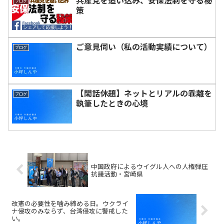
ブログ
策
ご意見伺い（私の活動実績について）
ブログ
【閑話休題】ネットとリアルの乖離を
ブログ
執筆したときの心境
中国政府によるウイグル人への人権弾圧
抗議活動・宮崎県
改憲の必要性を噛み締める日。ウクライ
ナ侵攻のみならず、台湾侵攻に警戒した
い。