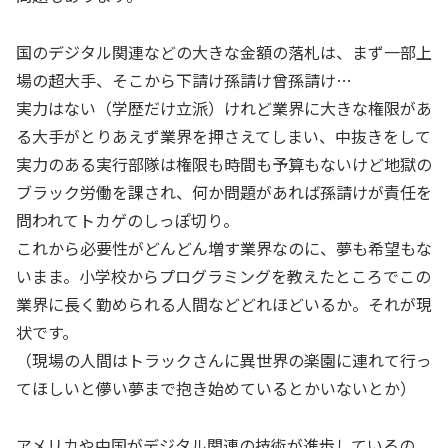
国のデジタル関連などの大きな金額の落札は、まず一部上
場の超大手、そこから下請け孫請け曾孫請け…
実力はない（学歴だけ立派）けれど業界に大きな権限があ
る大手がとりあえず業界を押さえてしまい、中抜きをして
実力のある実行部隊は権限も時間も予算もないけど地獄の
ブラック労働を課され、何か問題があれば孫請けが責任を
問われてトカゲのしっぽ切り。
これから必要性がどんどん増す業界なのに、夢も希望もな
いまま。小学校からプログラミングを教えたところでこの
業界に長く勤められる人間などどれほどいるか。それが現
状です。
（現場の人間はトラックさんに異世界の楽園に連れて行っ
てほしいと儚い夢まで抱き始めているとかいないとか）
アメリカや中国がデジタル関連の技術が進歩しているの