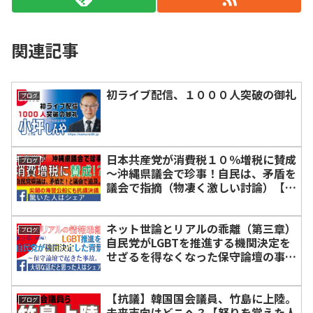
関連記事
初ライブ配信、１０００人突破の御礼
ブログ
日本共産党が消費税１０％増税に賛成
ブログ
～沖縄県議会で珍事！自民は、矛盾を
議会で指摘（物凄く激しい討論）【オ
ール沖縄と戦う人はシェア】
ネット世論とリアルの乖離（第三章）
ブログ
自民党がLGBTを推進する機関決定を
せざるを得なくなった保守論壇の事故
と背景。（前編）
【抗議】韓国国会議員、竹島に上陸。
ブログ
未来志向はどこへ？【怒りを覚えた人