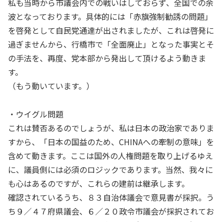
私も当時から市議会内での戦いはしておらず、全国での余
波となっております。具体的には「赤旗強制勧誘の問題」
を啓発として自民党通達が出されましたが、これは啓発に
過ぎませんから、行橋市で「全面廃止」となった事実とそ
の手法を、再度、党本部から発出して頂けるよう動きま
す。
（もう動いています。）
・ウイグル問題
これは賛否あるのでしょうが、私は日本の政治家でありま
すから、「日本の国益のため、CHINAへの牽制の意味」を
含めて動きます。ここは国外の人権問題を取り上げるゆえ
に、議員側には必須のロジックであります。当然、我々に
も心はあるのですが、これらの建前は継承します。
確認されているうち、８３自治体議会で意見書が採択。う
ち９／４７府県議会、６／２０政令市議会が採択されてお