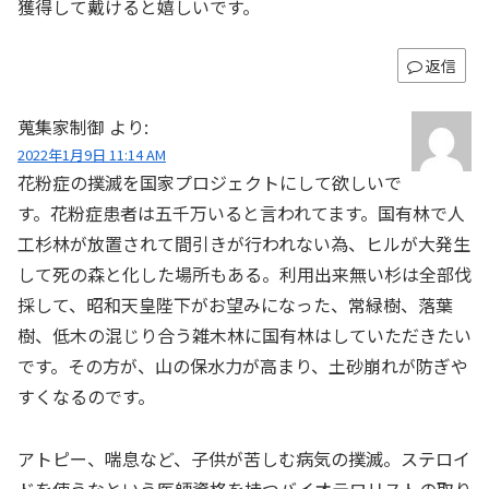
獲得して戴けると嬉しいです。
返信
蒐集家制御
より:
2022年1月9日 11:14 AM
花粉症の撲滅を国家プロジェクトにして欲しいで
す。花粉症患者は五千万いると言われてます。国有林で人
工杉林が放置されて間引きが行われない為、ヒルが大発生
して死の森と化した場所もある。利用出来無い杉は全部伐
採して、昭和天皇陛下がお望みになった、常緑樹、落葉
樹、低木の混じり合う雑木林に国有林はしていただきたい
です。その方が、山の保水力が高まり、土砂崩れが防ぎや
すくなるのです。
アトピー、喘息など、子供が苦しむ病気の撲滅。ステロイ