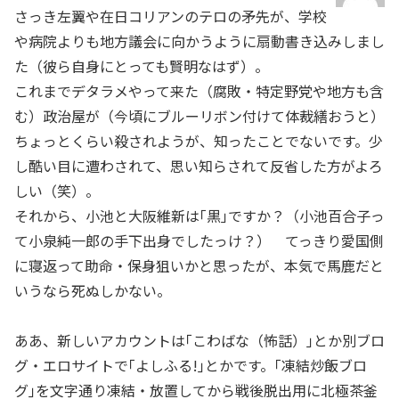
さっき左翼や在日コリアンのテロの矛先が、学校
や病院よりも地方議会に向かうように扇動書き込みしまし
た（彼ら自身にとっても賢明なはず）。
これまでデタラメやって来た（腐敗・特定野党や地方も含
む）政治屋が（今頃にブルーリボン付けて体裁繕おうと）
ちょっとくらい殺されようが、知ったことでないです。少
し酷い目に遭わされて、思い知らされて反省した方がよろ
しい（笑）。
それから、小池と大阪維新は｢黒｣ですか？（小池百合子っ
て小泉純一郎の手下出身でしたっけ？） てっきり愛国側
に寝返って助命・保身狙いかと思ったが、本気で馬鹿だと
いうなら死ぬしかない。
ああ、新しいアカウントは｢こわばな（怖話）｣とか別ブロ
グ・エロサイトで｢よしふる!｣とかです。｢凍結炒飯ブロ
グ｣を文字通り凍結・放置してから戦後脱出用に北極茶釜