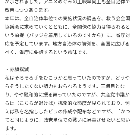
が示されました。アニメめぐみの上映率向上も全自治体で
改善しつつあります。
本年は、全自治体単位での実施状況の調査を、救う会全国
協議会に求めていくとともに、全閣僚の協力は得られると
いう前提（バッジを着用しているのですから）に、省庁対
応を予定しています。地方自治体の前例を、全国に広げる
べく、省庁に要請するという意味です。
・赤旗撲滅
私はそろそろ手をひこうかと思っていたのですが、どうや
らそうしたくない勢力もおられるようです。三期目とな
り、やや融和的に振る舞っていたのですが、共産党市議か
らは（こちらが退けば）挑発的な態度が見られており、例
えば私を名指ししたビラの作成や配布などですが、「かつ
てと同じように」政党単位での戦いに昇華させたいと思い
ます。