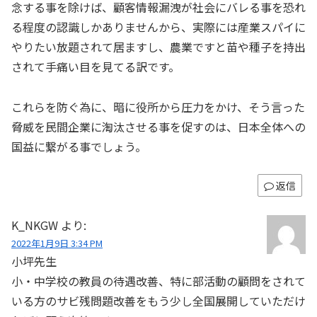
念する事を除けば、顧客情報漏洩が社会にバレる事を恐れ
る程度の認識しかありませんから、実際には産業スパイに
やりたい放題されて居ますし、農業ですと苗や種子を持出
されて手痛い目を見てる訳です。
これらを防ぐ為に、暗に役所から圧力をかけ、そう言った
脅威を民間企業に淘汰させる事を促すのは、日本全体への
国益に繋がる事でしょう。
返信
K_NKGW
より:
2022年1月9日 3:34 PM
小坪先生
小・中学校の教員の待遇改善、特に部活動の顧問をされて
いる方のサビ残問題改善をもう少し全国展開していただけ