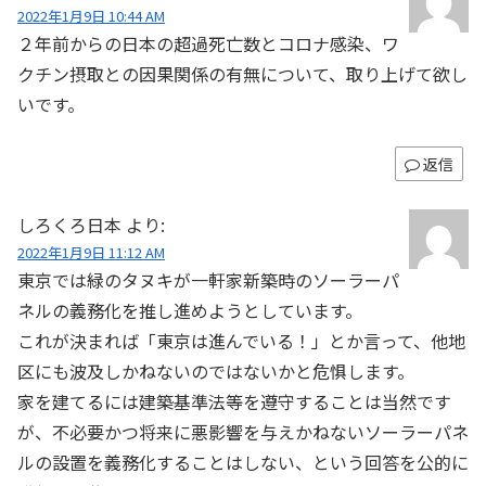
2022年1月9日 10:44 AM
２年前からの日本の超過死亡数とコロナ感染、ワ
クチン摂取との因果関係の有無について、取り上げて欲し
いです。
返信
しろくろ日本
より:
2022年1月9日 11:12 AM
東京では緑のタヌキが一軒家新築時のソーラーパ
ネルの義務化を推し進めようとしています。
これが決まれば「東京は進んでいる！」とか言って、他地
区にも波及しかねないのではないかと危惧します。
家を建てるには建築基準法等を遵守することは当然です
が、不必要かつ将来に悪影響を与えかねないソーラーパネ
ルの設置を義務化することはしない、という回答を公的に