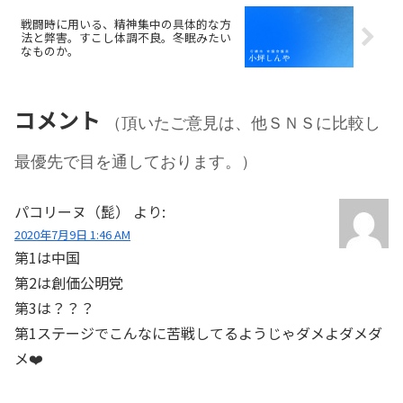
戦闘時に用いる、精神集中の具体的な方
法と弊害。すこし体調不良。冬眠みたい
なものか。
コメント
（頂いたご意見は、他ＳＮＳに比較し
最優先で目を通しております。）
パコリーヌ（髭）
より:
2020年7月9日 1:46 AM
第1は中国
第2は創価公明党
第3は？？？
第1ステージでこんなに苦戦してるようじゃダメよダメダ
メ❤️