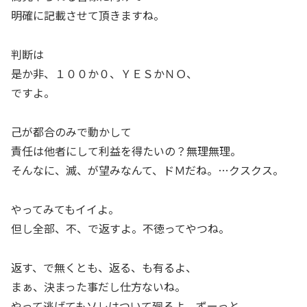
明確に記載させて頂きますね。
判断は
是か非、１００か０、ＹＥＳかＮＯ、
ですよ。
己が都合のみで動かして
責任は他者にして利益を得たいの？無理無理。
そんなに、滅、が望みなんて、ドＭだね。…クスクス。
やってみてもイイよ。
但し全部、不、で返すよ。不徳ってやつね。
返す、で無くとも、返る、も有るよ、
まぁ、決まった事だし仕方ないね。
やって逃げてもソレはついて廻るよ、ずーっと。