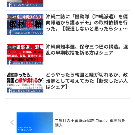
沖縄二誌に「機動隊（沖縄派遣）を偏
ブログ
向報道から護るデモ」の取材依頼を行
った。【報道しないと思ったらシェ
ア】
沖縄県知事選、保守三つ巴の構造。混
ブログ
乱の早期収拾を祈る方はシェア
どうやったら韓国と縁が切れるか、政
ブログ
治家として考えてみた【断交したい人
はシェア】
二度目の不審車両追跡に備え、車高調を
購入