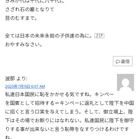
きみが代は千代に八千代に
さざれ石の巌となりて
苔のむすまで。
全ては日本の未来永劫の子供達の為に。🇯🇵
おやすみなさい。
返信
波那
より:
2020年7月9日 6:07 AM
私達日本国民に恥をかかせる気ですね。キンペー
を国賓として招待する＝キンペーに返礼として陛下を中国
に招くと言う口実を与えてしまう。そして、御立場上、陛
下はその場でお断りにはなれない。私達国民に陛下を御守
りする事が出来ないと言う恥辱をなすりつけるわけです
ね。