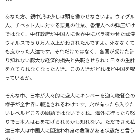
あなた方、親中派は少しは頭を働かせなさいよ。ウィグル
人、チベット人に対する悪鬼の仕業、香港人への弾圧だけ
ではなく、中狂政府が中国人に世界中にバラ撒かせた武漢
ウィルスで５０万人以上が殺されたんですよ。死ななくて
も良かった人達です。それだけではなく、各国が受けた計
り知れない膨大な経済的損失と失職させられて日々の生計
を立てられなくなった人達。この人達がどれほど中国を呪
っているか。
そんな中、日本が大々的に盛大にキンペーを迎え晩餐会の
様子が全世界に報道されるわけです。穴が有ったら入りた
いレベルどころの問題ではないですね。海外に行ったら怒
りで日本人は石を投げられるかも知れない。ただでさえ私
達日本人は中国人に間違われ身の危険がある状態だと言う
のに。