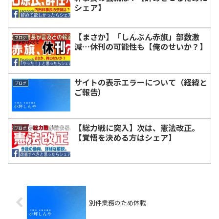
シェア】
【まさか】「しんぶん赤旗」部数激
ブログ
減…休刊の可能性も【俺のせいか？】
サイトの表示エラーについて（経緯と
ブログ
ご報告）
【総力戦に突入】次は、憲法改正。
ブログ
【覚悟を決める方はシェア】
別件業務のため休載