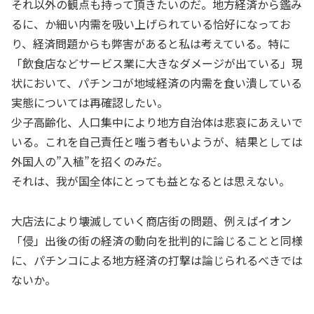
それ以外の観点も持って頂きたいのだ。地方経済から鑑み
るに、か細い内需を吸い上げられている恰好になってお
り、経済問題からも弊害があると私は考えている。特に
「飲食店などサービス業に大きなダメージが出ている」現
状において、パチンコが地域経済の内需を食い潰している
実態については再確認したい。
少子高齢化、人口集中により地方自治体は悲哀にあえいで
いる。これを自己責任と嗤う者もいようが、結果としては
外国人の”入植”を招くのみだ。
それは、我が国全体にとっても益となるとは思えない。
大店法により壊滅していく商店街の問題、例えばイオン
「侵」出後の街の経済の動向を批判的に論じることと同様
に、パチンコによる地方経済の打撃は論じられるべきでは
ないか。