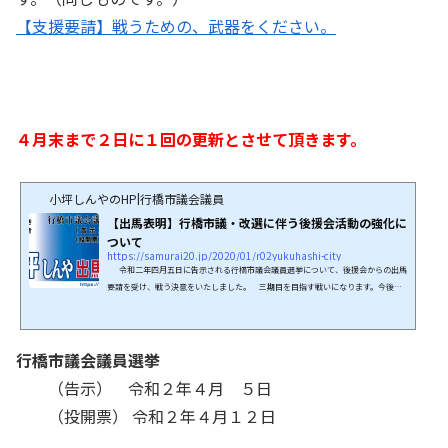
【支援要請】戦うための、武器をください。
４月末まで２日に１回の更新とさせて頂きます。
小坪しんやのHP|行橋市議会議員
【出馬表明】行橋市議・改選に伴う後援会活動の強化に
ついて
https://samurai20.jp/2020/01/r02yukuhashi-city
令和二年四月五日に告示される行橋市議会議員選挙について、後援会からの出馬
要請を受け、戦う決意をいたしました。 三期目を目指す戦いになります。今後
も、まずもって市議としての責務を果たし、その上で少しでも国益に寄与できる政
治家でありたいと思います。 驚かれる方もおられるのですが、私は現在二期目で
す。本来であれば政治家扱いであり、決してベテラン等ではありません。にも関わ
行橋市議会議員選挙
らず期数によらぬご高配を関係各所より賜ってきました。国・県・地方の連携を活
かし、特に国費・県費の予算獲得においては大...
（告示） 令和２年４月 ５日
（投開票） 令和２年４月１２日