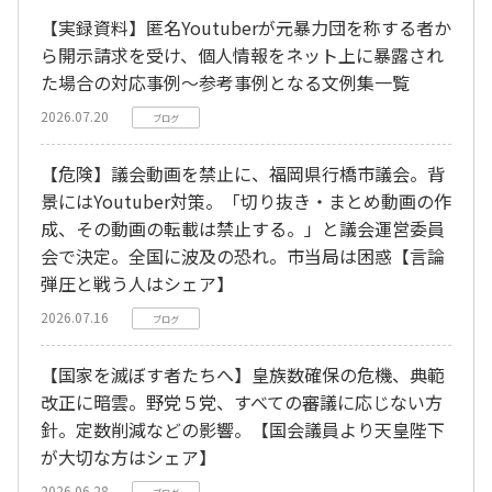
【実録資料】匿名Youtuberが元暴力団を称する者か
ら開示請求を受け、個人情報をネット上に暴露され
た場合の対応事例～参考事例となる文例集一覧
2026.07.20
ブログ
【危険】議会動画を禁止に、福岡県行橋市議会。背
景にはYoutuber対策。「切り抜き・まとめ動画の作
成、その動画の転載は禁止する。」と議会運営委員
会で決定。全国に波及の恐れ。市当局は困惑【言論
弾圧と戦う人はシェア】
2026.07.16
ブログ
【国家を滅ぼす者たちへ】皇族数確保の危機、典範
改正に暗雲。野党５党、すべての審議に応じない方
針。定数削減などの影響。【国会議員より天皇陛下
が大切な方はシェア】
2026.06.28