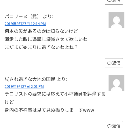
返信
パコリーヌ（髭）
より:
2019年9月27日 12:14 PM
何本の矢があるのかは知らないけど
潰走した敵に追撃し壊滅させて欲しいわ
まだまだ始まりに過ぎないわよね？
返信
試され過ぎな大地の国民
より:
2019年9月27日 2:01 PM
テロリストの要求には応えて小坪議員を糾弾する
けど
身内の不祥事は見て見ぬ振りしまーすwww
返信