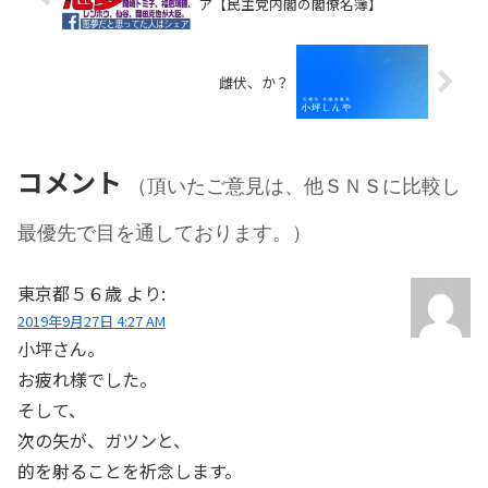
ア【民主党内閣の閣僚名簿】
雌伏、か？
コメント
（頂いたご意見は、他ＳＮＳに比較し
最優先で目を通しております。）
東京都５６歳
より:
2019年9月27日 4:27 AM
小坪さん。
お疲れ様でした。
そして、
次の矢が、ガツンと、
的を射ることを祈念します。