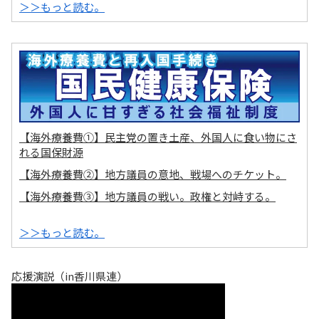
＞＞もっと読む。
【海外療養費①】民主党の置き土産、外国人に食い物にさ
れる国保財源
【海外療養費②】地方議員の意地、戦場へのチケット。
【海外療養費③】地方議員の戦い。政権と対峙する。
＞＞もっと読む。
応援演説（in香川県連）