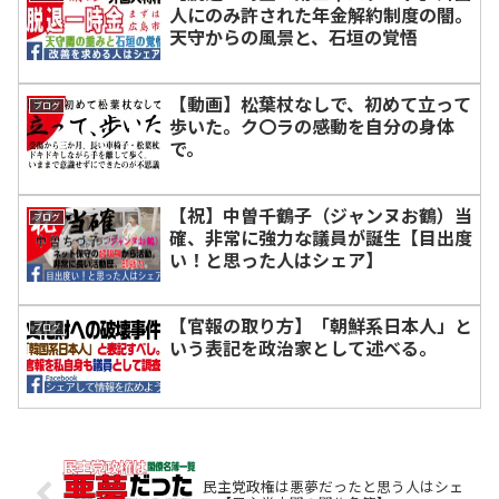
人にのみ許された年金解約制度の闇。
天守からの風景と、石垣の覚悟
【動画】松葉杖なしで、初めて立って
ブログ
歩いた。ク〇ラの感動を自分の身体
で。
【祝】中曽千鶴子（ジャンヌお鶴）当
ブログ
確、非常に強力な議員が誕生【目出度
い！と思った人はシェア】
【官報の取り方】「朝鮮系日本人」と
ブログ
いう表記を政治家として述べる。
民主党政権は悪夢だったと思う人はシェ