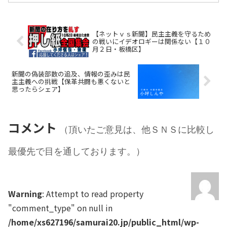
【ネットｖｓ新聞】民主主義を守るため
の戦いにイデオロギーは関係ない【１０
月２日・板橋区】
新聞の偽装部数の追及、情報の歪みは民
主主義への挑戦【保革共闘も悪くないと
思ったらシェア】
コメント
（頂いたご意見は、他ＳＮＳに比較し
最優先で目を通しております。）
Warning
: Attempt to read property
"comment_type" on null in
/home/xs627196/samurai20.jp/public_html/wp-