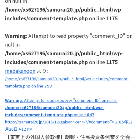
on null in
/home/xs627196/samurai20.jp/public_html/wp-
includes/comment-template.php
on line
1175
Warning
: Attempt to read property "comment_ID" on
null in
/home/xs627196/samurai20.jp/public_html/wp-
includes/comment-template.php
on line
1175
medakanoon
より:
/home/xs627196/samurai20.jp/public_html/wp-includes/comment-
template.php on line
798
Warning
: Attempt to read property "comment_ID" on null in
/home/xs627196/samurai20.jp/public_html/wp-
includes/comment-template.php
on line
847
https://samurai20.jp/2015/12/gaisannkenn-7/#comment-"> 2015年12
月26日 4:12 PM
【事実上の外国人参政権】朗報・住民投票条例案を全会一