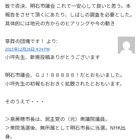
致で否決、明石市議会 これで一安心して良いと思う。本
報告をさせて頂くにあたり、しばしの調査を必要とした。
具体的には地元の方からのヒアリングや今の動き
草莽の団塊です！
より:
2015年12月26日 4:34 PM
小坪先生、新規投稿ありがとうございます
明石市議会、ＧＪ！８８８８８！だとおもいました。
小坪先生の初報もおおきく拡散されたとおもいます。
そのうえで・・・
＞泉房穂市長は、民主党の（元）衆議院議員。
＞衆院落選後、無所属として明石市長に当選。NHK出
身。