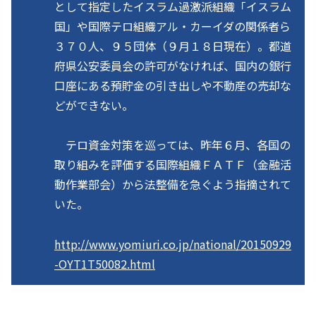
として指定したイスラム過激派組織「イスラム
国」や国際テロ組織アル・カーイダの関係者ら
３７０人、９５団体（９月１８日現在）。都道
府県公安委員会の許可がなければ、国内の銀行
口座にある預貯金の引き出しや不動産の売却な
どができない。
テロ資金対策を巡っては、昨年６月、各国の
取り組みを評価する国際組織ＦＡＴＦ（金融活
動作業部会）から法整備を急ぐよう指摘されて
いた。
http://www.yomiuri.co.jp/national/20150929
-OYT1T50082.html