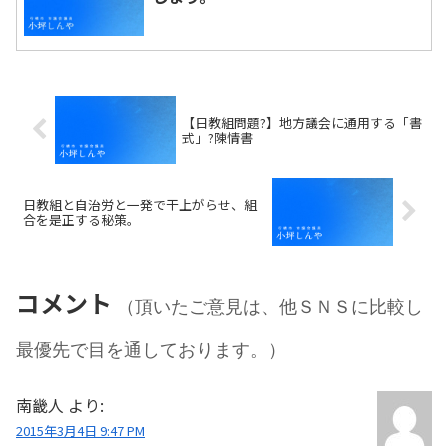
【日教組問題?】地方議会に通用する「書
式」?陳情書
日教組と自治労と一発で干上がらせ、組
合を是正する秘策。
コメント
（頂いたご意見は、他ＳＮＳに比較し
最優先で目を通しております。）
南畿人
より:
2015年3月4日 9:47 PM