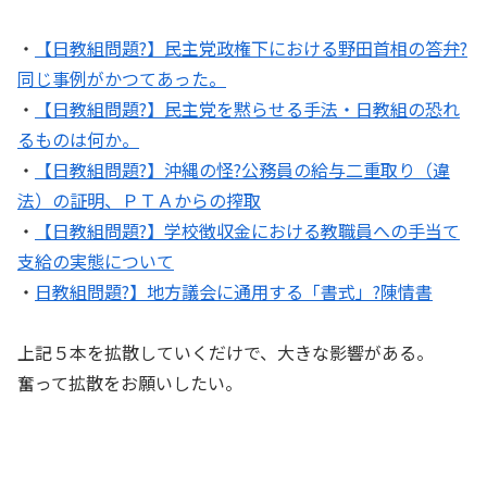
・
【日教組問題?】民主党政権下における野田首相の答弁?
同じ事例がかつてあった。
・
【日教組問題?】民主党を黙らせる手法・日教組の恐れ
るものは何か。
・
【日教組問題?】沖縄の怪?公務員の給与二重取り（違
法）の証明、ＰＴＡからの搾取
・
【日教組問題?】学校徴収金における教職員への手当て
支給の実態について
・
日教組問題?】地方議会に通用する「書式」?陳情書
上記５本を拡散していくだけで、大きな影響がある。
奮って拡散をお願いしたい。