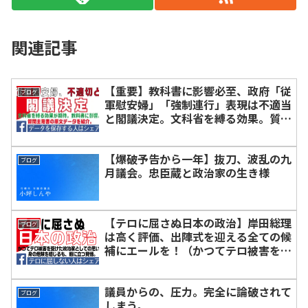
関連記事
【重要】教科書に影響必至、政府「従
ブログ
軍慰安婦」「強制連行」表現は不適当
と閣議決定。文科省を縛る効果。質問
主意書（二種）原文【広めるためにシ
ェア】
【爆破予告から一年】抜刀、波乱の九
ブログ
月議会。忠臣蔵と政治家の生き様
【テロに屈さぬ日本の政治】岸田総理
ブログ
は高く評価、出陣式を迎える全ての候
補にエールを！（かつてテロ被害を受
けた政治家としての手記）国民含む、
国家全体としての警備態勢には反省す
議員からの、圧力。完全に論破されて
べき点が多々ある。
ブログ
しまう。