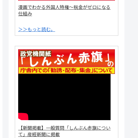
漫画でわかる外国人特権～税金がゼロになる
仕組み
＞＞もっと読む。
【新聞掲載】一般質問「しんぶん赤旗につい
て」産經新聞に掲載