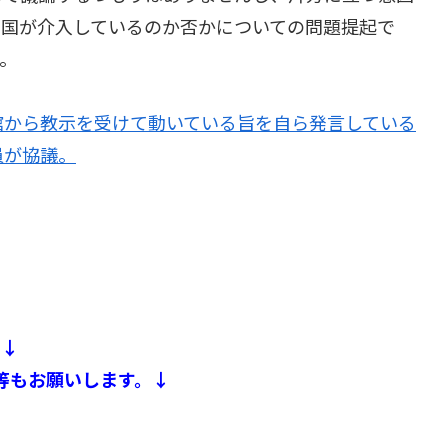
他国が介入しているのか否かについての問題提起で
。
館から教示を受けて動いている旨を自ら発言している
員が協議。
。↓
等もお願いします。↓