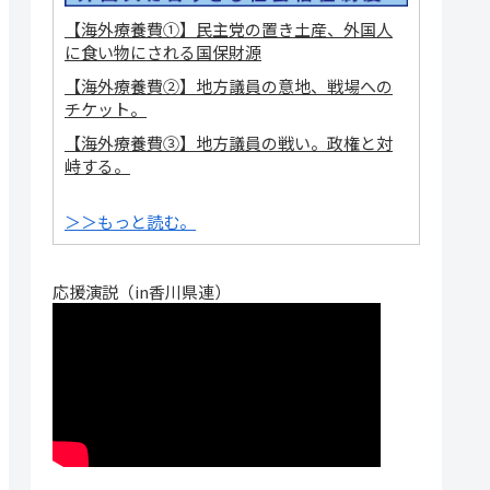
【海外療養費①】民主党の置き土産、外国人
に食い物にされる国保財源
【海外療養費②】地方議員の意地、戦場への
チケット。
【海外療養費③】地方議員の戦い。政権と対
峙する。
＞＞もっと読む。
応援演説（in香川県連）