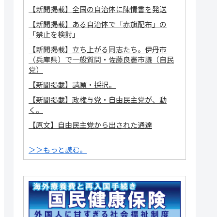
【新聞掲載】全国の自治体に陳情書を発送
【新聞掲載】ある自治体で「赤旗配布」の
「禁止を検討」
【新聞掲載】立ち上がる同志たち。伊丹市
（兵庫県）で一般質問・佐藤良憲市議（自民
党）
【新聞掲載】請願・採択。
【新聞掲載】政権与党・自由民主党が、動
く。
【原文】自由民主党から出された通達
＞＞もっと読む。