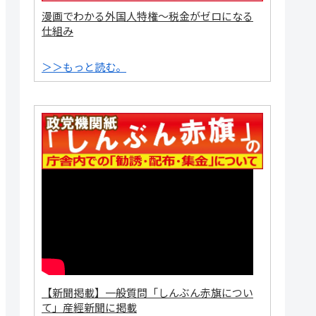
漫画でわかる外国人特権～税金がゼロになる
仕組み
＞＞もっと読む。
【新聞掲載】一般質問「しんぶん赤旗につい
て」産經新聞に掲載