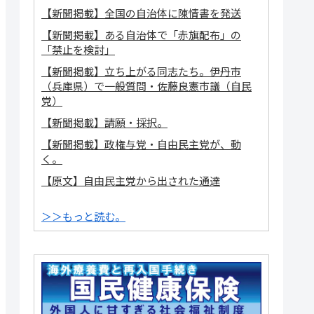
【新聞掲載】全国の自治体に陳情書を発送
【新聞掲載】ある自治体で「赤旗配布」の
「禁止を検討」
【新聞掲載】立ち上がる同志たち。伊丹市
（兵庫県）で一般質問・佐藤良憲市議（自民
党）
【新聞掲載】請願・採択。
【新聞掲載】政権与党・自由民主党が、動
く。
【原文】自由民主党から出された通達
＞＞もっと読む。