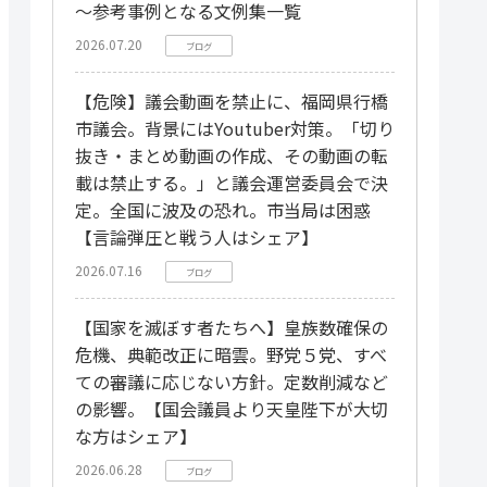
～参考事例となる文例集一覧
2026.07.20
ブログ
【危険】議会動画を禁止に、福岡県行橋
市議会。背景にはYoutuber対策。「切り
抜き・まとめ動画の作成、その動画の転
載は禁止する。」と議会運営委員会で決
定。全国に波及の恐れ。市当局は困惑
【言論弾圧と戦う人はシェア】
2026.07.16
ブログ
【国家を滅ぼす者たちへ】皇族数確保の
危機、典範改正に暗雲。野党５党、すべ
ての審議に応じない方針。定数削減など
の影響。【国会議員より天皇陛下が大切
な方はシェア】
2026.06.28
ブログ