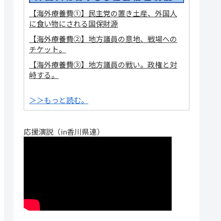
【海外療養費①】民主党の置き土産、外国人
に食い物にされる国保財源
【海外療養費②】地方議員の意地、戦場への
チケット。
【海外療養費③】地方議員の戦い。政権と対
峙する。
＞＞もっと読む。
応援演説（in香川県連）