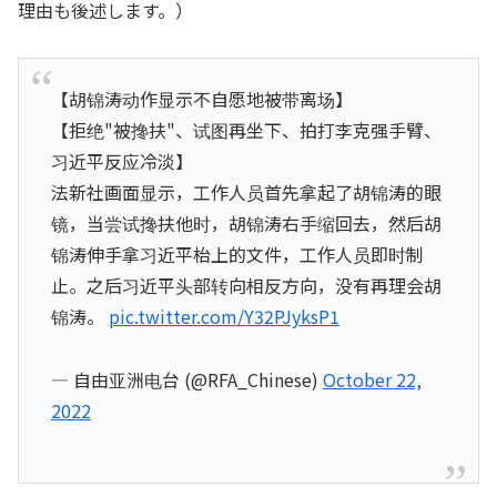
理由も後述します。）
【胡锦涛动作显示不自愿地被带离场】
【拒绝"被搀扶"、试图再坐下、拍打李克强手臂、
习近平反应冷淡】
法新社画面显示，工作人员首先拿起了胡锦涛的眼
镜，当尝试搀扶他时，胡锦涛右手缩回去，然后胡
锦涛伸手拿习近平枱上的文件，工作人员即时制
止。之后习近平头部转向相反方向，没有再理会胡
锦涛。
pic.twitter.com/Y32PJyksP1
— 自由亚洲电台 (@RFA_Chinese)
October 22,
2022