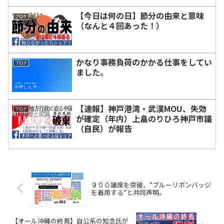
【今日は何の日】節分の由来と意味
ブログ
（なんと４回あった！）
かなり事務負荷のかかる仕事をしてい
ブログ
ました。
【速報】神戸港湾・武漢MOU、失効
ブログ
が確定（年内）上畠のりひろ神戸市議
（自民）が報告
９００議席を突破、”ブルーリボンバッジ
を着用する”と共同声明。
【オール沖縄の終焉】自公系の知念氏が