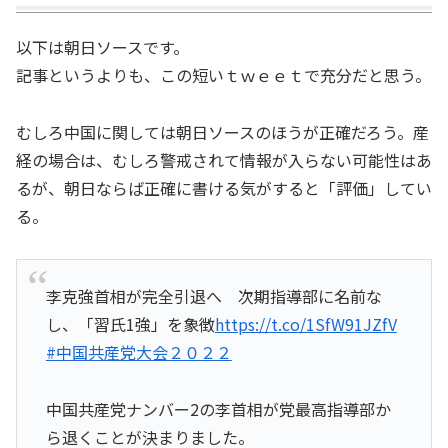
以下は朝日ソースです。
記事というよりも、この短いｔｗｅｅｔで充分だと思う。
むしろ中国に関しては朝日ソースのほうが正確だろう。産
経の場合は、むしろ警戒されて情報が入らない可能性はあ
るが、朝日ならば正確に書ける気がすると「評価」してい
る。
李克強首相が完全引退へ 次期指導部に名前な
し、「習氏1強」を象徴
https://t.co/1SfW91JZfV
#中国共産党大会２０２２
中国共産党ナンバー2の李首相が党最高指導部か
ら退くことが決まりました。