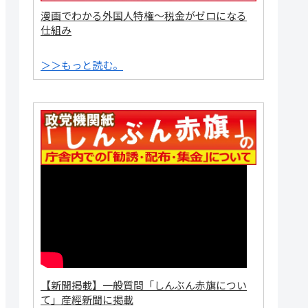
漫画でわかる外国人特権～税金がゼロになる
仕組み
＞＞もっと読む。
【新聞掲載】一般質問「しんぶん赤旗につい
て」産經新聞に掲載