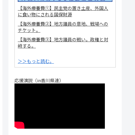
【海外療養費①】民主党の置き土産、外国人
に食い物にされる国保財源
【海外療養費②】地方議員の意地、戦場への
チケット。
【海外療養費③】地方議員の戦い。政権と対
峙する。
＞＞もっと読む。
応援演説（in香川県連）