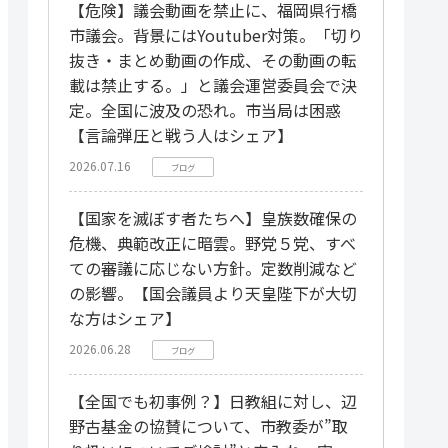
【危険】議会動画を禁止に、福岡県行橋
市議会。背景にはYoutuber対策。「切り
抜き・まとめ動画の作成、その動画の転
載は禁止する。」と議会運営委員会で決
定。全国に波及の恐れ。市当局は困惑
【言論弾圧と戦う人はシェア】
2026.07.16
ブログ
【国家を滅ぼす者たちへ】皇族数確保の
危機、典範改正に暗雲。野党５党、すべ
ての審議に応じない方針。定数削減など
の影響。【国会議員より天皇陛下が大切
な方はシェア】
2026.06.28
ブログ
【全国でも初事例？】日教組に対し、辺
野古基金の協賛について、市教委が”取