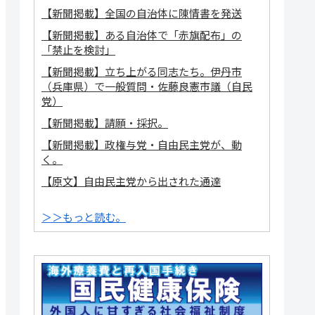
【新聞掲載】全国の自治体に陳情書を発送
【新聞掲載】ある自治体で「赤旗配布」の
「禁止を検討」
【新聞掲載】立ち上がる同志たち。伊丹市
（兵庫県）で一般質問・佐藤良憲市議（自民
党）
【新聞掲載】請願・採択。
【新聞掲載】政権与党・自由民主党が、動
く。
【原文】自由民主党から出された通達
＞＞もっと読む。