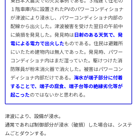
東日本大震災での火災事例である。３階建て住宅の
１階車庫内に設置されたPVのパワーコンディショナ
が津波により浸水し、パワーコンディショナ内部の
配線から出火した。津波被害を受けた翌日の午前中
に焼損を発見した。発見時は
日射のある天気で、発
電による電力で出火した
ものである。住民は避難所
にいたため建物内は無人であった。発見時、パワー
コンディショナ内はまだ湿っていた。駆けつけた消
防隊員が粉末消火器で消火した。被害はパワーコン
ディショナ内部だけである。
海水が端子部分に付着
することで、端子の腐食、端子台等の絶縁劣化等が
起こった
のではないかと思われる。
津波により、設備が浸水。
通常であれば制御部分が浸水（破損）した場合は、システ
ムごとダウンする。