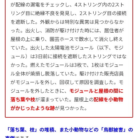
が配線の漏電をチェックし、4ストリング内の2スト
リング目に絶縁不良を発見し、2ストリング目の接続
を遮断した。外観からは特別な異常は見つからなか
った。出火し、消防が駆け付けた時には、居住者が
屋根の上に乗り、園芸ホースで散水して消火し終え
ていた。出火した太陽電池モジュール（以下、モジ
ュール）は3日前に接続を遮断したストリングではな
かった。燃えたモジュールは3枚で、1枚はモジュー
ル全体が焼損し脱落していた。駆け付けた販売店員
がモジュールを外し、回収して原因を調査した。モ
ジュールを外したときに、
モジュールと屋根の間に
落ち葉や枝
が溜まっていた。屋根上の
配線を小動物
がかじったような跡
が見つかった。
「落ち葉、枝」の堆積、また小動物などの「鳥獣被害」の