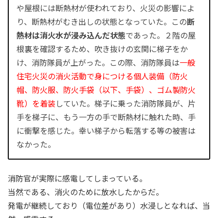
や屋根には断熱材が使われており、火災の影響によ
り、断熱材がむき出しの状態となっていた。この
断
熱材は消火水が浸み込んだ状態
であった。２階の屋
根裏を確認するため、吹き抜けの玄関に梯子をか
け、消防隊員が上がった。この際、消防隊員は
一般
住宅火災の消火活動で身につける個人装備（防火
帽、防火服、防火手袋（以下、手袋）、ゴム製防火
靴）を着装
していた。梯子に乗った消防隊員が、片
手を梯子に、もう一方の手で断熱材に触れた時、手
に衝撃を感じた。幸い梯子から転落する等の被害は
なかった。
消防官が実際に感電してしまっている。
当然である、消火のために放水したからだ。
発電が継続しており（電位差があり）水浸しとなれば、当