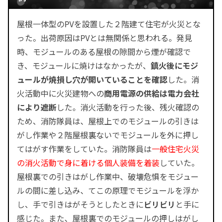
屋根一体型のPVを設置した２階建て住宅が火災とな
った。出荷原因はPVとは無関係と思われる。発見
時、モジュールのある屋根の隙間から煙が確認で
き、モジュールに焼けはなかったが、
鎮火後にモジ
ュールが焼損し穴が開いていることを確認
した。消
火活動中に火災建物への
商用電源の供給は電力会社
により遮断
した。消火活動を行った後、残火確認の
ため、消防隊員は、屋根上でのモジュールの引きは
がし作業や２階屋根裏ないでモジュールを外に押し
てはがす作業をしていた。消防隊員は
一般住宅火災
の消火活動で身に着ける個人装備を着装
していた。
屋根裏での引きはがし作業中、破壊危惧をモジュー
ルの間に差し込み、てこの原理でモジュールを浮か
し、手で引きはがそうとしたときに
ビリビリ
と手に
感じた。また、屋根裏でのモジュールの押しはがし