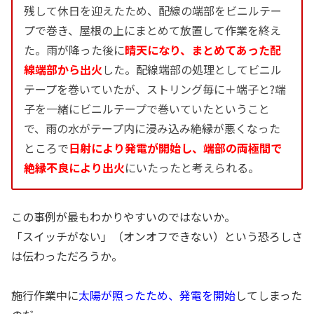
残して休日を迎えたため、配線の端部をビニルテー
プで巻き、屋根の上にまとめて放置して作業を終え
た。雨が降った後に
晴天になり、まとめてあった配
線端部から出火
した。配線端部の処理としてビニル
テープを巻いていたが、ストリング毎に＋端子と?端
子を一緒にビニルテープで巻いていたということ
で、雨の水がテープ内に浸み込み絶縁が悪くなった
ところで
日射により発電が開始し、端部の両極間で
絶縁不良により出火
にいたったと考えられる。
この事例が最もわかりやすいのではないか。
「スイッチがない」（オンオフできない）という恐ろしさ
は伝わっただろうか。
施行作業中に
太陽が照ったため、発電を開始
してしまった