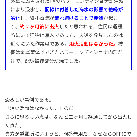
外壁に設置されたPVのパワーコンディショナが津波
により浸水し、
配線に付着した海水の影響で絶縁が
劣化
し、微小電流が
流れ続けることで発熱
が起こ
り、
約２ヶ月後に出火
したと思われる。住民は避難
所にいて建物は無人であった。火災を発見したのは
近くにいた作業員である。
消火活動はなかった。
被
害は金属筐体でできたパワーコンディショナ内部だ
けで、配線被覆部分が焼損した。
恐ろしい事例である。
「消火活動はなかった。」のだ。
さらに恐ろしい点は、なんと二ヶ月も経過してから出火し
た点だ。
貴方が避難所にいようと、問答無用だ、なぜならOFFにで