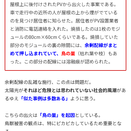
屋根上に後付けされたPVから出火した事案である。
車で走行中の近所の人が屋根の上から煙がでている
のを見つけ居住者に知らせた。居住者がPV設置業者
と消防に電話連絡を入れた。焼損したのは1枚のモジ
ュールの80cm×60cmくらいである。焼損していた
部分のモジュールの裏の隙間には、
余剰配線がまと
めて押し込まれていて、
鳥の巣
（枯れ葉や枝）もあ
った。この部分の配線には溶融痕が認められた。
余剰配線の乱雑な施行、この点は問題だ。
太陽光が
それほど危険とは思われていない社会的風潮
があ
るゆえ
「似た事例は多数ある」
ように思う。
こちらの出火は
「鳥の巣」を起因
としている。
鳥獣被害の観点は、特にピカピカしているため重要とな