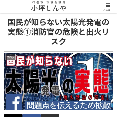
メニュー
国民が知らない太陽光発電の
実態①消防官の危険と出火リ
スク
ブログ