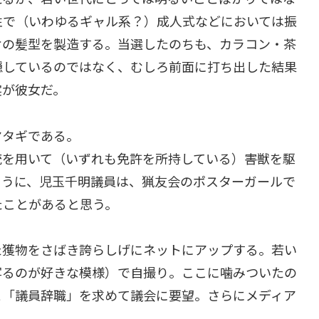
性で（いわゆるギャル系？）成人式などにおいては振
ケの髪型を製造する。当選したのちも、カラコン・茶
隠しているのではなく、むしろ前面に打ち出した結果
実が彼女だ。
マタギである。
銃を用いて（いずれも免許を所持している）害獣を駆
ように、児玉千明議員は、猟友会のポスターガールで
たことがあると思う。
た獲物をさばき誇らしげにネットにアップする。若い
写るのが好きな模様）で自撮り。ここに噛みついたの
と「議員辞職」を求めて議会に要望。さらにメディア