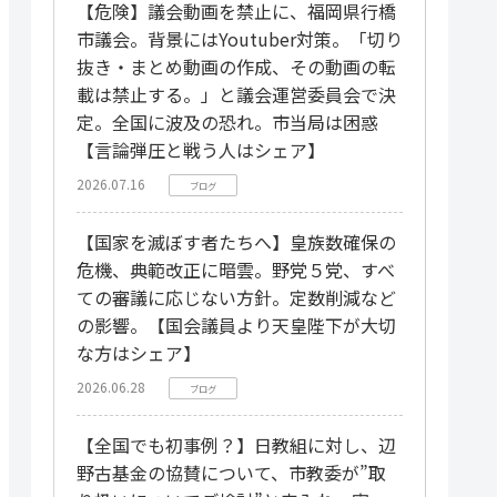
【危険】議会動画を禁止に、福岡県行橋
市議会。背景にはYoutuber対策。「切り
抜き・まとめ動画の作成、その動画の転
載は禁止する。」と議会運営委員会で決
定。全国に波及の恐れ。市当局は困惑
【言論弾圧と戦う人はシェア】
2026.07.16
ブログ
【国家を滅ぼす者たちへ】皇族数確保の
危機、典範改正に暗雲。野党５党、すべ
ての審議に応じない方針。定数削減など
の影響。【国会議員より天皇陛下が大切
な方はシェア】
2026.06.28
ブログ
【全国でも初事例？】日教組に対し、辺
野古基金の協賛について、市教委が”取