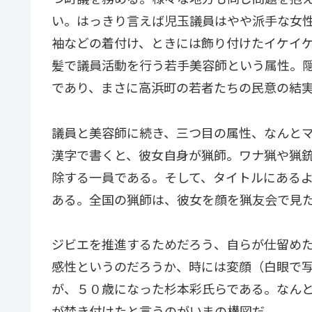
い。はっきり言えば児玉議員はやや派手な女
袖などの着付け、ときには飾り付けたイケイ
髪で議員活動を行う若手美容師という属性。
であり、まさに高浜町の若者たちの民意の結
議員と美容師に続き、三つ目の属性、なんと
漢字で書くと、彼女自身が猟師。ワナ猟や猟
除する一員である。そして、タイトルにある
ある。全国の猟師は、彼女を顔を猟友会で見
ジビエを推進するためだろう、自らが仕留め
感性というのだろうか、時には変顔（白眼で
が、５０歳になった杉本彩氏らである。なん
が焚き付けたと言うのがいまの構図だ。