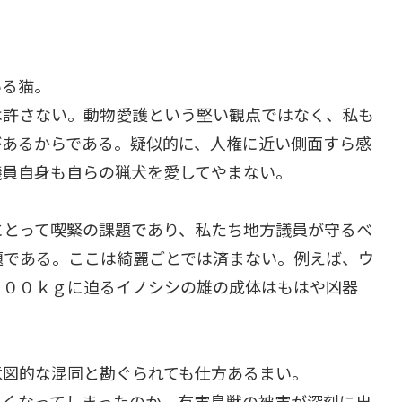
いる猫。
は許さない。動物愛護という堅い観点ではなく、私も
があるからである。疑似的に、人権に近い側面すら感
議員自身も自らの猟犬を愛してやまない。
にとって喫緊の課題であり、私たち地方議員が守るべ
題である。ここは綺麗ごとでは済まない。例えば、ウ
１００ｋｇに迫るイノシシの雄の成体はもはや凶器
意図的な混同と勘ぐられても仕方あるまい。
とくなってしまったのか。有害鳥獣の被害が深刻に出