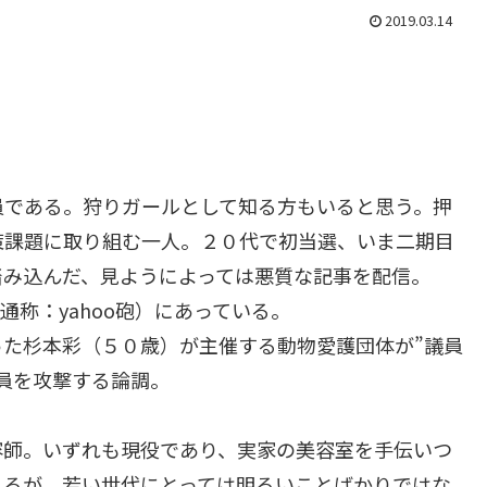
2019.03.14
員である。狩りガールとして知る方もいると思う。押
策課題に取り組む一人。２０代で初当選、いま二期目
踏み込んだ、見ようによっては悪質な記事を配信。
通称：yahoo砲）にあっている。
た杉本彩（５０歳）が主催する動物愛護団体が”議員
員を攻撃する論調。
容師。いずれも現役であり、実家の美容室を手伝いつ
えるが、若い世代にとっては明るいことばかりではな