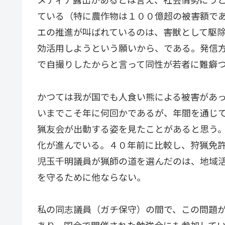
ている（特に農作物は１００億超の被害額で
エの推進が叫ばれているのは、害獣として駆
効活用しようという願いから、である。発信
で自撮りしたからと言って同性が若者に難癖
かつては我が国でも人食い熊による被害があ
いまでこそ年に何回かであるが、年間を通じ
猟友会が出動する姿を見たことがあると思う
化が進んでいる。４０年前に比較し、狩猟免
児玉千明議員が猟師の道を選んだのは、地域
を守るために他ならない。
私の同志議員（ガチ保守）の間で、この問題