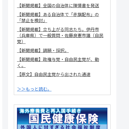
【新聞掲載】全国の自治体に陳情書を発送
【新聞掲載】ある自治体で「赤旗配布」の
「禁止を検討」
【新聞掲載】立ち上がる同志たち。伊丹市
（兵庫県）で一般質問・佐藤良憲市議（自民
党）
【新聞掲載】請願・採択。
【新聞掲載】政権与党・自由民主党が、動
く。
【原文】自由民主党から出された通達
＞＞もっと読む。