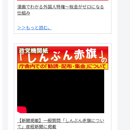
漫画でわかる外国人特権～税金がゼロになる
仕組み
＞＞もっと読む。
【新聞掲載】一般質問「しんぶん赤旗につい
て」産經新聞に掲載