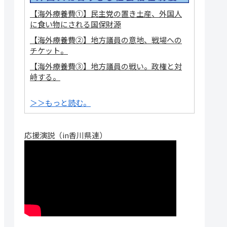
【海外療養費①】民主党の置き土産、外国人
に食い物にされる国保財源
【海外療養費②】地方議員の意地、戦場への
チケット。
【海外療養費③】地方議員の戦い。政権と対
峙する。
＞＞もっと読む。
応援演説（in香川県連）