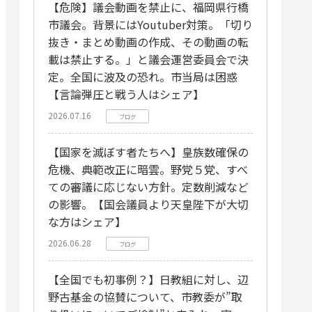
【危険】議会動画を禁止に、福岡県行橋
市議会。背景にはYoutuber対策。「切り
抜き・まとめ動画の作成、その動画の転
載は禁止する。」と議会運営委員会で決
定。全国に波及の恐れ。市当局は困惑
【言論弾圧と戦う人はシェア】
2026.07.16
ブログ
【国家を滅ぼす者たちへ】皇族数確保の
危機、典範改正に暗雲。野党５党、すべ
ての審議に応じない方針。定数削減など
の影響。【国会議員より天皇陛下が大切
な方はシェア】
2026.06.28
ブログ
【全国でも初事例？】日教組に対し、辺
野古基金の協賛について、市教委が”取