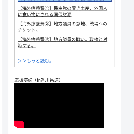
【海外療養費①】民主党の置き土産、外国人
に食い物にされる国保財源
【海外療養費②】地方議員の意地、戦場への
チケット。
【海外療養費③】地方議員の戦い。政権と対
峙する。
＞＞もっと読む。
応援演説（in香川県連）