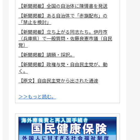
【新聞掲載】全国の自治体に陳情書を発送
【新聞掲載】ある自治体で「赤旗配布」の
「禁止を検討」
【新聞掲載】立ち上がる同志たち。伊丹市
（兵庫県）で一般質問・佐藤良憲市議（自民
党）
【新聞掲載】請願・採択。
【新聞掲載】政権与党・自由民主党が、動
く。
【原文】自由民主党から出された通達
＞＞もっと読む。