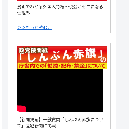
漫画でわかる外国人特権～税金がゼロになる
仕組み
＞＞もっと読む。
【新聞掲載】一般質問「しんぶん赤旗につい
て」産經新聞に掲載