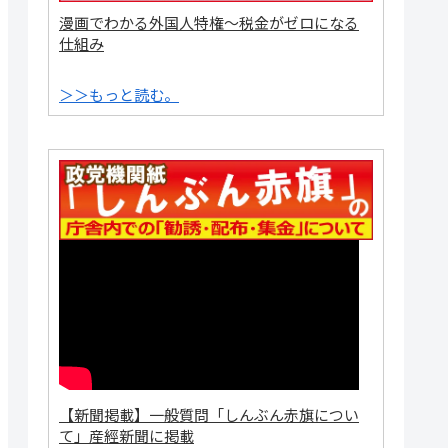
漫画でわかる外国人特権～税金がゼロになる
仕組み
＞＞もっと読む。
【新聞掲載】一般質問「しんぶん赤旗につい
て」産經新聞に掲載