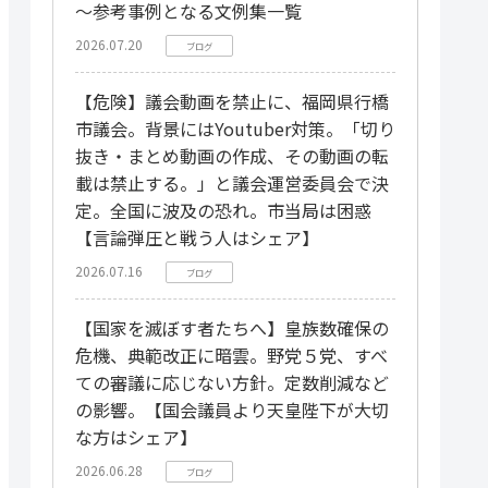
～参考事例となる文例集一覧
2026.07.20
ブログ
【危険】議会動画を禁止に、福岡県行橋
市議会。背景にはYoutuber対策。「切り
抜き・まとめ動画の作成、その動画の転
載は禁止する。」と議会運営委員会で決
定。全国に波及の恐れ。市当局は困惑
【言論弾圧と戦う人はシェア】
2026.07.16
ブログ
【国家を滅ぼす者たちへ】皇族数確保の
危機、典範改正に暗雲。野党５党、すべ
ての審議に応じない方針。定数削減など
の影響。【国会議員より天皇陛下が大切
な方はシェア】
2026.06.28
ブログ