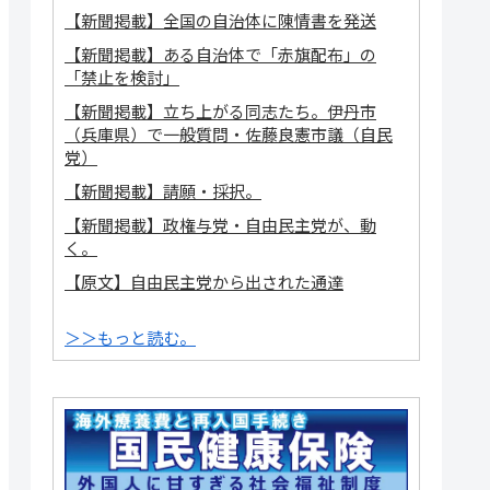
【新聞掲載】全国の自治体に陳情書を発送
【新聞掲載】ある自治体で「赤旗配布」の
「禁止を検討」
【新聞掲載】立ち上がる同志たち。伊丹市
（兵庫県）で一般質問・佐藤良憲市議（自民
党）
【新聞掲載】請願・採択。
【新聞掲載】政権与党・自由民主党が、動
く。
【原文】自由民主党から出された通達
＞＞もっと読む。