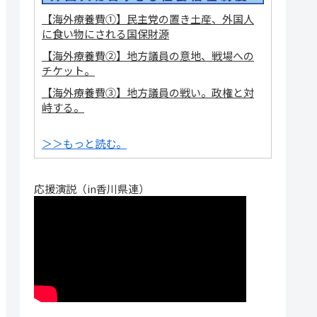
【海外療養費①】民主党の置き土産、外国人
に食い物にされる国保財源
【海外療養費②】地方議員の意地、戦場への
チケット。
【海外療養費③】地方議員の戦い。政権と対
峙する。
＞＞もっと読む。
応援演説（in香川県連）