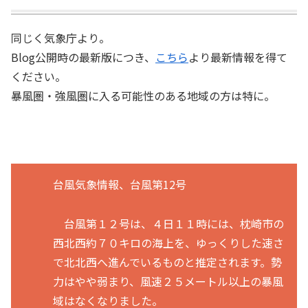
同じく気象庁より。
Blog公開時の最新版につき、
こちら
より最新情報を得て
ください。
暴風圏・強風圏に入る可能性のある地域の方は特に。
台風気象情報、台風第12号
台風第１２号は、４日１１時には、枕崎市の
西北西約７０キロの海上を、ゆっくりした速さ
で北北西へ進んでいるものと推定されます。勢
力はやや弱まり、風速２５メートル以上の暴風
域はなくなりました。