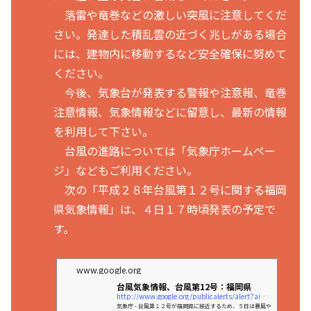
落雷や竜巻などの激しい突風に注意してくだ
さい。発達した積乱雲の近づく兆しがある場合
には、建物内に移動するなど安全確保に努めて
ください。
今後、気象台が発表する警報や注意報、竜巻
注意情報、気象情報などに留意し、最新の情報
を利用して下さい。
台風の進路については「気象庁ホームペー
ジ」などもご利用ください。
次の「平成２８年台風第１２号に関する福岡
県気象情報」は、４日１７時頃発表の予定で
す。
www.google.org
台風気象情報、台風第12号：福岡県
http://www.google.org/publicalerts/alert?aid=f5bca9c0b068c5d0&#038;hl=ja&#038;gl=JP&#038;source=web
気象庁 - 台風第１２号が福岡県に接近するため、５日は暴風や