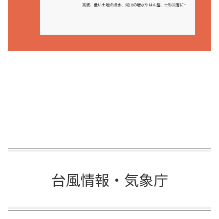
高波、低い土地の浸水、河川の増水やはん濫、土砂災害に警
戒してください。
台風情報・気象庁