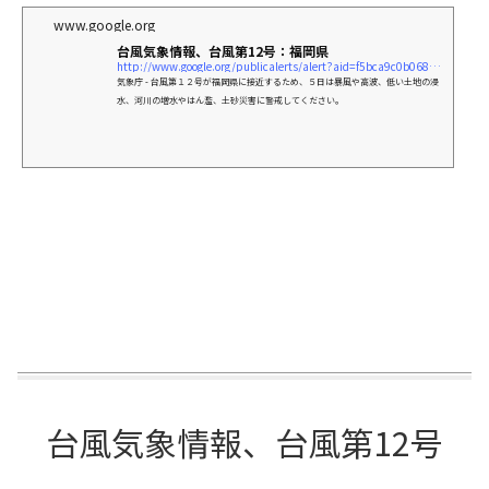
www.google.org
台風気象情報、台風第12号：福岡県
http://www.google.org/publicalerts/alert?aid=f5bca9c0b068c5d0&#038;hl=ja&#038;gl=JP&#038;source=web
気象庁 - 台風第１２号が福岡県に接近するため、５日は暴風や高波、低い土地の浸
水、河川の増水やはん濫、土砂災害に警戒してください。
台風気象情報、台風第12号