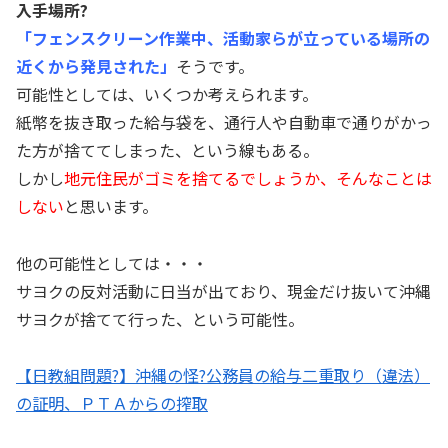
入手場所?
「フェンスクリーン作業中、活動家らが立っている場所の
近くから発見された」
そうです。
可能性としては、いくつか考えられます。
紙幣を抜き取った給与袋を、通行人や自動車で通りがかっ
た方が捨ててしまった、という線もある。
しかし
地元住民がゴミを捨てるでしょうか、そんなことは
しない
と思います。
他の可能性としては・・・
サヨクの反対活動に日当が出ており、現金だけ抜いて沖縄
サヨクが捨てて行った、という可能性。
【日教組問題?】沖縄の怪?公務員の給与二重取り（違法）
の証明、ＰＴＡからの搾取