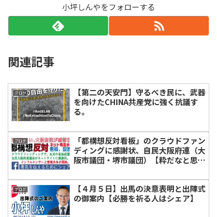
小坪しんやをフォローする
関連記事
【第二の天安門】守るべき民に、武器
ブログ
を向けたCHINA共産党に強く抗議す
る。
「都構想反対看板」のクラウドファン
ブログ
ディングに感謝状、自民大阪府連（大
阪市議団・堺市議団）【粋だなと思っ
た人はシェア】
【４月５日】出馬の決意表明と出陣式
ブログ
の御案内【必勝を祈る人はシェア】