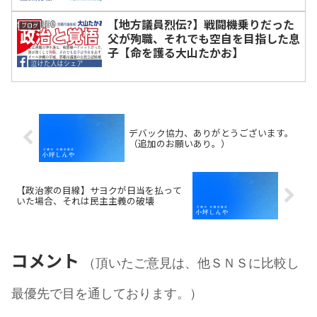
【地方議員烈伝?】戦闘機乗りだった
ブログ
父が殉職、それでも空自を目指した息
子【命を護る大山たかお】
デバック協力、ありがとうございます。
（追加のお願いあり。）
【政治家の目線】サヨクが日当を払って
いた場合、それは民主主義の破壊
コメント
（頂いたご意見は、他ＳＮＳに比較し
最優先で目を通しております。）