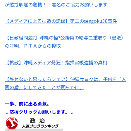
が懲戒解雇の危機！！署名のご協力お願いします！
【メディアによる捏造の記録】第二のsengoku38事件
【日教組問題?】沖縄の怪?公務員の給与二重取り（違法）
の証明、ＰＴＡからの搾取
【拡散】沖縄メディア発狂！指揮官級逮捕の真相
【許せないと思ったらシェア】沖縄サヨクは、子供を「人
間の盾」にしてきたことが明らかに。
一歩、前に出る勇気。
↓応援クリックお願いします。↓