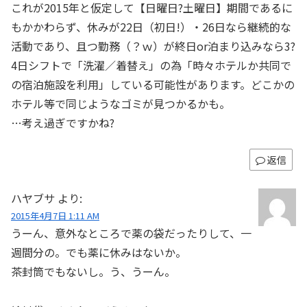
これが2015年と仮定して【日曜日?土曜日】期間であるに
もかかわらず、休みが22日（初日!）・26日なら継続的な
活動であり、且つ勤務（？ｗ）が終日or泊まり込みなら3?
4日シフトで「洗濯／着替え」の為「時々ホテルか共同で
の宿泊施設を利用」している可能性があります。どこかの
ホテル等で同じようなゴミが見つかるかも。
…考え過ぎですかね?
返信
ハヤブサ
より:
2015年4月7日 1:11 AM
うーん、意外なところで薬の袋だったりして、一
週間分の。でも薬に休みはないか。
茶封筒でもないし。う、うーん。