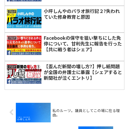
小坪しんやのパラオ旅行記２?失われ
ブログ
ていた修身教育と原因
Facebookの保守を狙い撃ちにした免
ブログ
停について、甘利先生に報告を行った
【共に戦う者はシェア】
【歪んだ新聞の壊し方?】押し紙問題
ブログ
が全国の弁護士に暴露【シェアすると
新聞社が泣くエントリ】
私のルーツ。議員としてこの場に在る理
由。