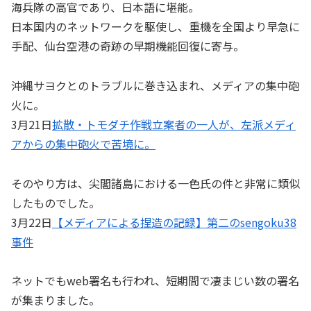
海兵隊の高官であり、日本語に堪能。
日本国内のネットワークを駆使し、重機を全国より早急に
手配、仙台空港の奇跡の早期機能回復に寄与。
沖縄サヨクとのトラブルに巻き込まれ、メディアの集中砲
火に。
3月21日
拡散・トモダチ作戦立案者の一人が、左派メディ
アからの集中砲火で苦境に。
そのやり方は、尖閣諸島における一色氏の件と非常に類似
したものでした。
3月22日
【メディアによる捏造の記録】第二のsengoku38
事件
ネットでもweb署名も行われ、短期間で凄まじい数の署名
が集まりました。