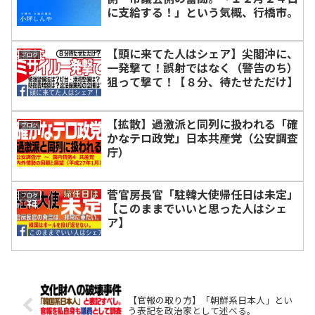
に支給する！」という気概、行橋市。
【頭に来てた人はシェア】尖閣沖に、
ブログ
一発撃て！誤射ではなく（警告のち）
狙って撃て！【８分、待たせただけ】
【拡散】過激派と同列に扱われる「確
ブログ
かなテロ政党」日本共産党（公安調査
庁）
菅官房長官「駐韓大使帰任日は未定」
ブログ
【このままでいいと思った人はシェ
ア】
【官報の取り方】「朝鮮系日本人」とい
う表記を政治家として述べる。