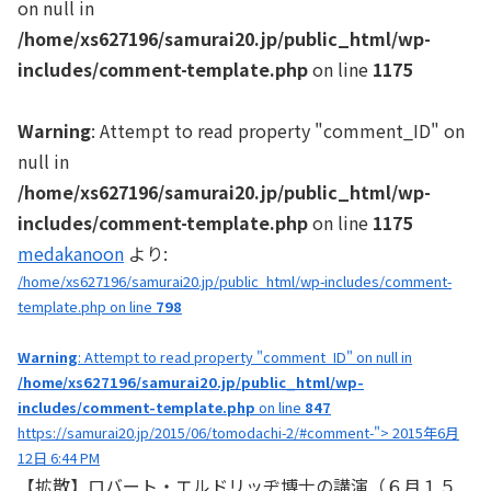
on null in
/home/xs627196/samurai20.jp/public_html/wp-
includes/comment-template.php
on line
1175
Warning
: Attempt to read property "comment_ID" on
null in
/home/xs627196/samurai20.jp/public_html/wp-
includes/comment-template.php
on line
1175
medakanoon
より:
/home/xs627196/samurai20.jp/public_html/wp-includes/comment-
template.php on line
798
Warning
: Attempt to read property "comment_ID" on null in
/home/xs627196/samurai20.jp/public_html/wp-
includes/comment-template.php
on line
847
https://samurai20.jp/2015/06/tomodachi-2/#comment-"> 2015年6月
12日 6:44 PM
【拡散】ロバート・エルドリッヂ博士の講演（６月１５