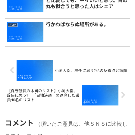
と比較しても、中々いいと思う。日の
丸も似合うと思った人はシェア
行かねばならぬ場所がある。
ブログ
小渕大臣、辞任に思う?私の反省点と課題
【保守議員の本当のリスト】小渕大臣、
辞任に思う? 「日独決議」の退席した議
員40名のリスト
コメント
（頂いたご意見は、他ＳＮＳに比較し