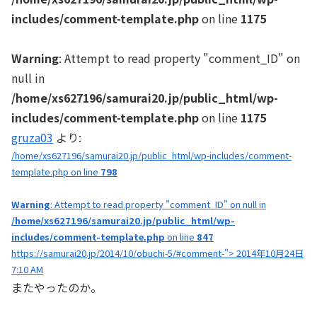
includes/comment-template.php
on line
1175
Warning
: Attempt to read property "comment_ID" on
null in
/home/xs627196/samurai20.jp/public_html/wp-
includes/comment-template.php
on line
1175
gruza03
より:
/home/xs627196/samurai20.jp/public_html/wp-includes/comment-
template.php on line
798
Warning
: Attempt to read property "comment_ID" on null in
/home/xs627196/samurai20.jp/public_html/wp-
includes/comment-template.php
on line
847
https://samurai20.jp/2014/10/obuchi-5/#comment-"> 2014年10月24日
7:10 AM
またやったのか。