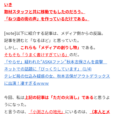
いき
取材スタッフと共に移動でもしたのだろう、
「ねつ造の街の声」を作っているだけである。
[note]以下に紹介する記事は、メディア側からの反論。
記事を読むと「なるほど」と思っていた。
しかし、
これらも「メディアの創りし物」
である。
そもそも「うまく書けすぎている」
のだ。
「やらせ」疑われた“ASKAファン”秋本志保さんを直撃
ネットでの話題に「びっくりしています」 (1/4)
テレビ局の仕込み疑惑の女、秋本志保がアウトデラックス
に出演！凄すぎるｗｗｗ
今回、私は
上記の記事は「ただの火消し」である
と思うよ
うになった。
と言うのは、
「小渕さんの地元」
にいるのは、
（本人とメ