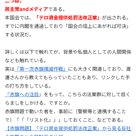
二つ目。
民主党andメディア
である。
本国会では、
「テロ資金提供処罰法改正案」
が出される。
すでに内閣を通過しており「国会の俎上にあがれば可決」
する状況だ。
詳しくは以下で触れてが、背景や私個人としての人間関係
なども触れている。
実は
「第一次赤旗撲滅作戦」
にも大きく関連しており、渡
邊さんから教えてもらっていたこともあり、リンクした手
の打ち方をしている。
「赤旗への注目
」をもって、こちらの法案群に対して目く
らましをしかける、ですとか。
赤旗問題で動いた者を、事前に（警察等と連携すること
で）「「「リスト化」」」しておくこと、などである。
【赤旗問題】「テロ資金提供処罰法改正案」から見る反社