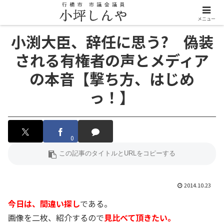
メニュー
小渕大臣、辞任に思う? 偽装
される有権者の声とメディア
の本音【撃ち方、はじめ
っ！】
0
2014.10.23
今日は、間違い探し
である。
画像を二枚、紹介するので
見比べて頂きたい。