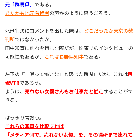
元「群馬県」
である。
あたかも地元有権者
の声かのように思うだろう。
死刑判決にコメントを出した際は、
どこだったか東京の裁
判所
ではなかったか。
田中知事に別れを惜しむ際だが、関東でのインタビューの
可能性もあるが、
これは長野県知事
である。
左下の『「噂って怖いな」と感じた瞬間』だが、これは
再
現VTR
であろう。
ようは、
売れない女優さんもお仕事だと推定
することがで
きる。
はっきり言おう。
これらの写真を比較すれば
「メディア側で、売れない女優」を、その場所まで連れて