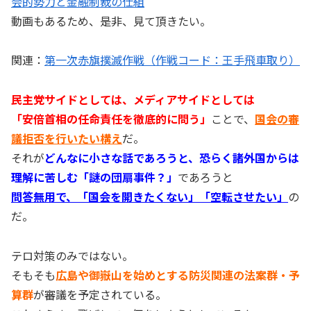
会的勢力と金融制裁の仕組
動画もあるため、是非、見て頂きたい。
関連：
第一次赤旗撲滅作戦（作戦コード：王手飛車取り）
民主党サイドとしては、メディアサイドとしては
「安倍首相の任命責任を徹底的に問う」
ことで、
国会の審
議拒否を行いたい構え
だ。
それが
どんなに小さな話であろうと、恐らく諸外国からは
理解に苦しむ「謎の団扇事件？」
であろうと
問答無用で、「国会を開きたくない」「空転させたい」
の
だ。
テロ対策のみではない。
そもそも
広島や御嶽山を始めとする防災関連の法案群・予
算群
が審議を予定されている。