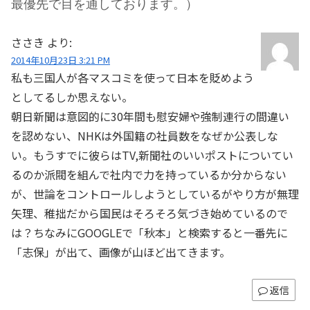
最優先で目を通しております。）
ささき
より:
2014年10月23日 3:21 PM
私も三国人が各マスコミを使って日本を貶めよう
としてるしか思えない。
朝日新聞は意図的に30年間も慰安婦や強制連行の間違い
を認めない、NHKは外国籍の社員数をなぜか公表しな
い。もうすでに彼らはTV,新聞社のいいポストについてい
るのか派閥を組んで社内で力を持っているか分からない
が、世論をコントロールしようとしているがやり方が無理
矢理、稚拙だから国民はそろそろ気づき始めているので
は？ちなみにGOOGLEで「秋本」と検索すると一番先に
「志保」が出て、画像が山ほど出てきます。
返信